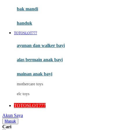
Moby
bak mandi
Momami
handuk
Mothercare
TOTOSLOT777
Mustela
ayunan dan walker bayi
My Buddy Tag
My K
alas bermain anak bayi
N
mainan anak bayi
Naif
mothercare toys
Nike
elc toys
Nordic Natural
TOTOSLOT777
Nuby
Akun Saya
Nuna
Masuk
Cari