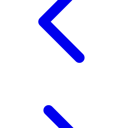
Xootz
Y
Yamatoya
Z
Zaxy
Zoggs
0-9
4Moms
59S