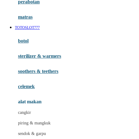
perabotan
Happy Tummy
Hauck
matras
Havaianas
TOTOSLOT777
Hegen
botol
Hot Wheels
sterilizer & warmers
Hybrid
soothers & teethers
I
Inlacta DHA
celemek
Interlac
alat makan
Ivenet
cangkir
J
piring & mangkuk
Jack N Jill
sendok & garpu