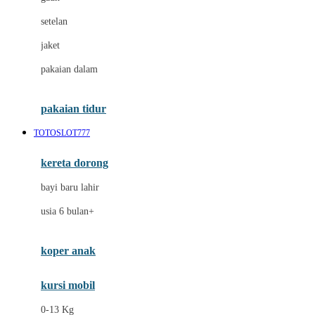
Dae Organics
setelan
Docare
jaket
Doona
pakaian dalam
Down To Earth
Drew
pakaian tidur
Dr. Brown's
TOTOSLOT777
E
kereta dorong
ELC
bayi baru lahir
Ergobaby
usia 6 bulan+
Expert Care
koper anak
Ezyroller
kursi mobil
F
0-13 Kg