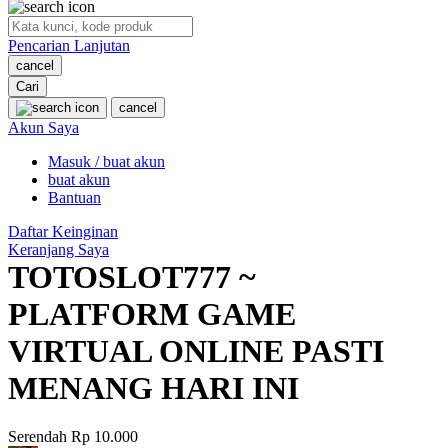
O
Pencarian Lanjutan
Oh Ma Grain
cancel
Okiedog
Cari
cancel
P
Akun Saya
Masuk / buat akun
Peachy
buat akun
Phil & Ted's
Bantuan
Philips Avent
Daftar Keinginan
Keranjang Saya
Pigeon
TOTOSLOT777 ~
Playgro
PLATFORM GAME
Poled Global
VIRTUAL ONLINE PASTI
Ponycycle
MENANG HARI INI
Puma
Pureats
Serendah
Rp 10.000