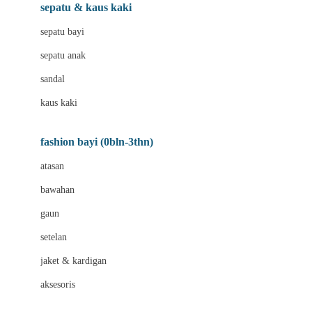
Beauty Barn
sepatu & kaus kaki
Bio Oil
sepatu bayi
Biolane
sepatu anak
Bite Fighters
sandal
Bizzi Growin
kaus kaki
Blackmores
fashion bayi (0bln-3thn)
Blooming Marvellous
atasan
Bonnels
bawahan
Bravado
gaun
Bruder
setelan
Brush Baby
jaket & kardigan
Buds Organics
aksesoris
Bugaboo
Buggygear