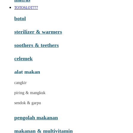
TOTOSLOT777
botol
sterilizer & warmers
soothers & teethers
celemek
alat makan
cangkir
piring & mangkuk
sendok & garpu
pengolah makanan
makanan & multivitamin