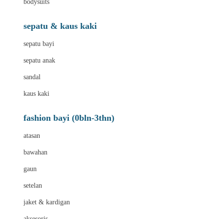
bodysuits
sepatu & kaus kaki
sepatu bayi
sepatu anak
sandal
kaus kaki
fashion bayi (0bln-3thn)
atasan
bawahan
gaun
setelan
jaket & kardigan
aksesoris