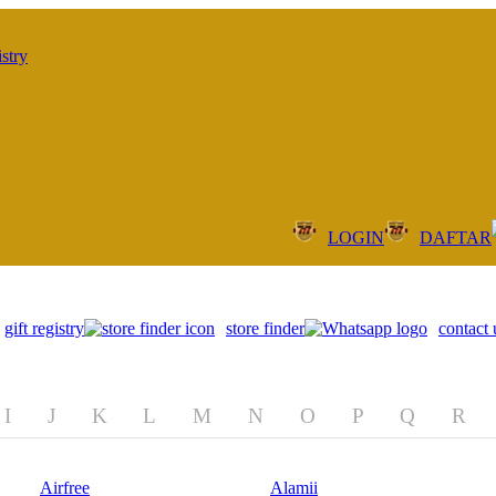
istry
LOGIN
DAFTAR
gift registry
store finder
contact 
I
J
K
L
M
N
O
P
Q
R
Airfree
Alamii