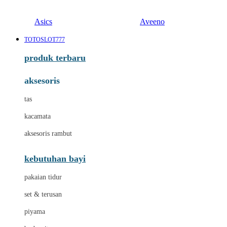
Asics
Aveeno
TOTOSLOT777
produk terbaru
aksesoris
tas
kacamata
aksesoris rambut
kebutuhan bayi
pakaian tidur
set & terusan
piyama