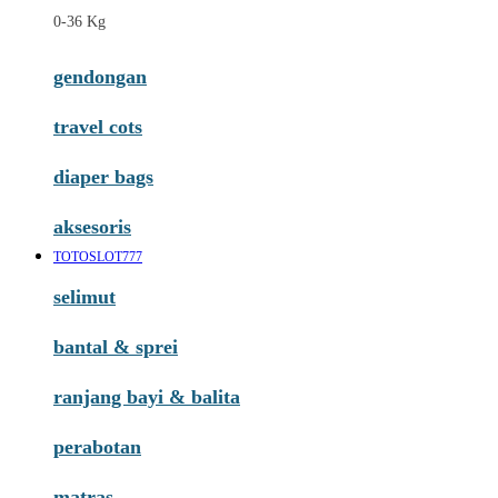
0-36 Kg
gendongan
travel cots
diaper bags
aksesoris
TOTOSLOT777
selimut
bantal & sprei
ranjang bayi & balita
perabotan
matras