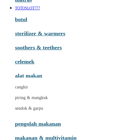
TOTOSLOT777
botol
sterilizer & warmers
soothers & teethers
celemek
alat makan
cangkir
piring & mangkuk
sendok & garpu
pengolah makanan
makanan & multivitamin