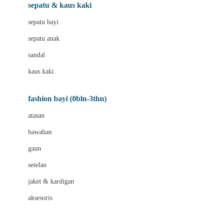
Beauty Barn
sepatu & kaus kaki
Bio Oil
sepatu bayi
Biolane
sepatu anak
Bite Fighters
sandal
Bizzi Growin
kaus kaki
Blackmores
fashion bayi (0bln-3thn)
Blooming Marvellous
atasan
Bonnels
bawahan
Bravado
gaun
Bruder
setelan
Brush Baby
jaket & kardigan
Buds Organics
aksesoris
Bugaboo
Buggygear