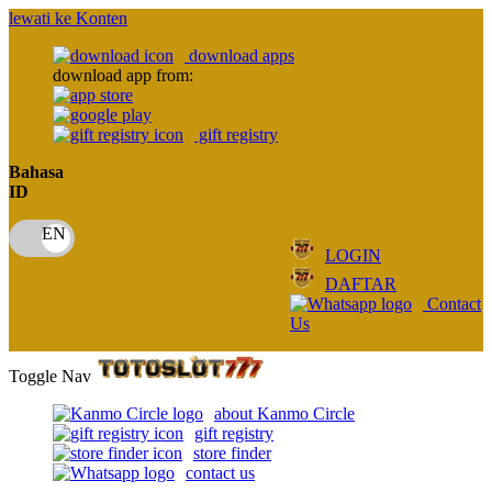
lewati ke Konten
download apps
download app from:
gift registry
Bahasa
ID
LOGIN
DAFTAR
Contact
Us
Toggle Nav
about Kanmo Circle
gift registry
store finder
contact us