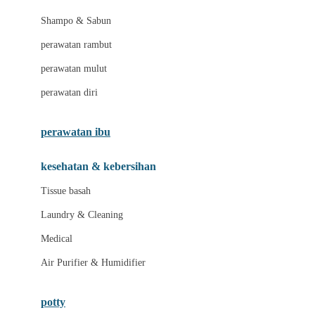
London Taxi
Shampo & Sabun
Love To Dream
perawatan rambut
perawatan mulut
M
perawatan diri
Magformers
Mama's Choice
perawatan ibu
Mamas&Papas
kesehatan & kebersihan
Mamaway
Tissue basah
Maxi Cosi
Laundry & Cleaning
Megabloks
Medical
Micro
Air Purifier & Humidifier
MiDeer
Mimi & Lula
potty
Mini Monkey