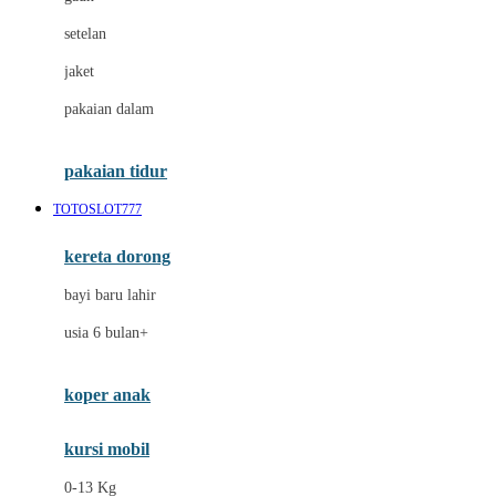
Dae Organics
setelan
Docare
jaket
Doona
pakaian dalam
Down To Earth
Drew
pakaian tidur
Dr. Brown's
TOTOSLOT777
E
kereta dorong
ELC
bayi baru lahir
Ergobaby
usia 6 bulan+
Expert Care
koper anak
Ezyroller
kursi mobil
F
0-13 Kg