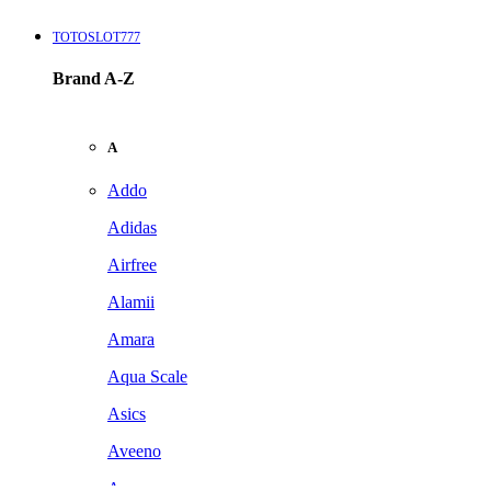
TOTOSLOT777
Brand A-Z
A
Addo
Adidas
Airfree
Alamii
Amara
Aqua Scale
Asics
Aveeno
Awan