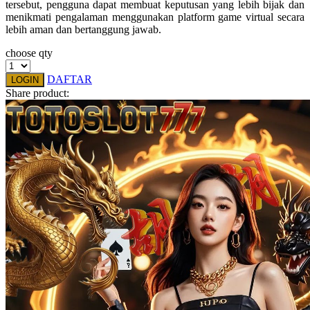
tersebut, pengguna dapat membuat keputusan yang lebih bijak dan
Squishmallows
menikmati pengalaman menggunakan platform game virtual secara
lebih aman dan bertanggung jawab.
Starbooks
choose qty
Stick-O
DAFTAR
LOGIN
Stokke
Share product:
Sudocrem
Sumimo
Sunnylife
Sun-Staches
Swimava
T
Tommee Tippee
Trunki
Tutti Bambini