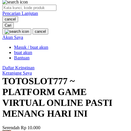
O
Pencarian Lanjutan
Oh Ma Grain
cancel
Okiedog
Cari
cancel
P
Akun Saya
Masuk / buat akun
Peachy
buat akun
Phil & Ted's
Bantuan
Philips Avent
Daftar Keinginan
Keranjang Saya
Pigeon
TOTOSLOT777 ~
Playgro
PLATFORM GAME
Poled Global
VIRTUAL ONLINE PASTI
Ponycycle
MENANG HARI INI
Puma
Pureats
Serendah
Rp 10.000