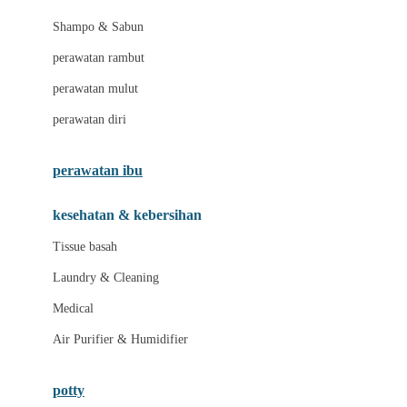
London Taxi
Shampo & Sabun
Love To Dream
perawatan rambut
perawatan mulut
M
perawatan diri
Magformers
Mama's Choice
perawatan ibu
Mamas&Papas
kesehatan & kebersihan
Mamaway
Tissue basah
Maxi Cosi
Laundry & Cleaning
Megabloks
Medical
Micro
Air Purifier & Humidifier
MiDeer
Mimi & Lula
potty
Mini Monkey