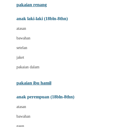
pakaian renang
Bumkins
anak laki-laki (18bln-8thn)
C
atasan
Cetaphil
bawahan
Chicco
setelan
Childlife
jaket
Clevamama
pakaian dalam
Cocolatte
Cottonseeds
pakaian ibu hamil
Cozy N Safe
anak perempuan (18bln-8thn)
Crane
atasan
Cybex
bawahan
D
gaun