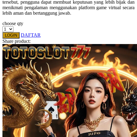
tersebut, pengguna dapat membuat keputusan yang lebih bijak dan
Squishmallows
menikmati pengalaman menggunakan platform game virtual secara
lebih aman dan bertanggung jawab.
Starbooks
choose qty
Stick-O
DAFTAR
LOGIN
Stokke
Share product:
Sudocrem
Sumimo
Sunnylife
Sun-Staches
Swimava
T
Tommee Tippee
Trunki
Tutti Bambini