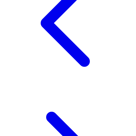
Xootz
Y
Yamatoya
Z
Zaxy
Zoggs
0-9
4Moms
59S