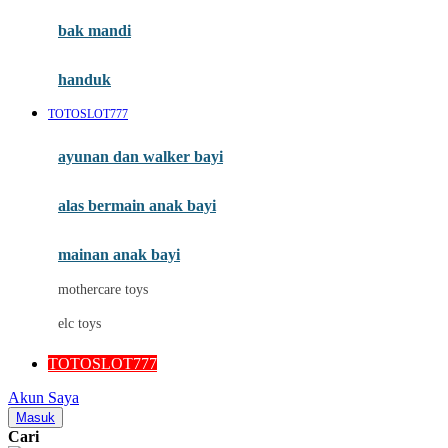
Moby
bak mandi
Momami
handuk
Mothercare
TOTOSLOT777
Mustela
ayunan dan walker bayi
My Buddy Tag
My K
alas bermain anak bayi
N
mainan anak bayi
Naif
mothercare toys
Nike
elc toys
Nordic Natural
TOTOSLOT777
Nuby
Akun Saya
Nuna
Masuk
Cari