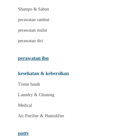
London Taxi
Shampo & Sabun
Love To Dream
perawatan rambut
perawatan mulut
M
perawatan diri
Magformers
Mama's Choice
perawatan ibu
Mamas&Papas
kesehatan & kebersihan
Mamaway
Tissue basah
Maxi Cosi
Laundry & Cleaning
Megabloks
Medical
Micro
Air Purifier & Humidifier
MiDeer
Mimi & Lula
potty
Mini Monkey