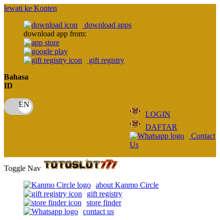
lewati ke Konten
download apps
download app from:
gift registry
Bahasa
ID
LOGIN
DAFTAR
Contact
Us
Toggle Nav
about Kanmo Circle
gift registry
store finder
contact us