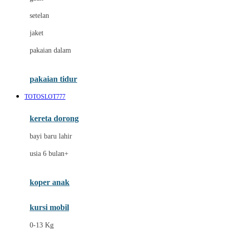
Dae Organics
setelan
Docare
jaket
Doona
pakaian dalam
Down To Earth
Drew
pakaian tidur
Dr. Brown's
TOTOSLOT777
E
kereta dorong
ELC
bayi baru lahir
Ergobaby
usia 6 bulan+
Expert Care
koper anak
Ezyroller
kursi mobil
F
0-13 Kg