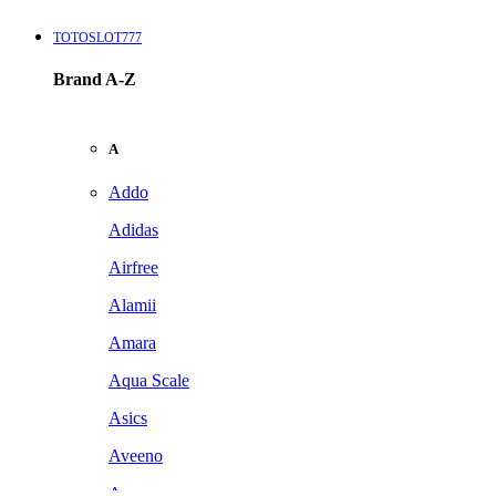
TOTOSLOT777
Brand A-Z
A
Addo
Adidas
Airfree
Alamii
Amara
Aqua Scale
Asics
Aveeno
Awan