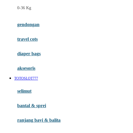
Felt So Sweet
0-36 Kg
Fisher Price
Flipper
gendongan
Friends Of Sally
travel cots
G
diaper bags
Gb
Geko
aksesoris
Graco
TOTOSLOT777
Gund
selimut
H
bantal & sprei
Habbie
Haenim
ranjang bayi & balita
Happy Horse