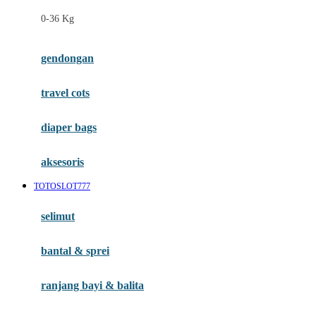
Felt So Sweet
0-36 Kg
Fisher Price
Flipper
gendongan
Friends Of Sally
travel cots
G
diaper bags
Gb
Geko
aksesoris
Graco
TOTOSLOT777
Gund
selimut
H
bantal & sprei
Habbie
Haenim
ranjang bayi & balita
Happy Horse