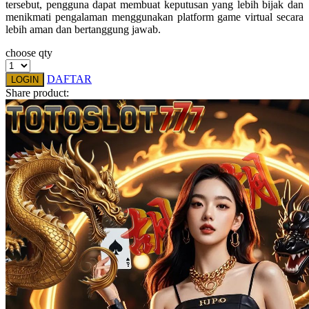
tersebut, pengguna dapat membuat keputusan yang lebih bijak dan
Squishmallows
menikmati pengalaman menggunakan platform game virtual secara
lebih aman dan bertanggung jawab.
Starbooks
choose qty
Stick-O
DAFTAR
LOGIN
Stokke
Share product:
Sudocrem
Sumimo
Sunnylife
Sun-Staches
Swimava
T
Tommee Tippee
Trunki
Tutti Bambini