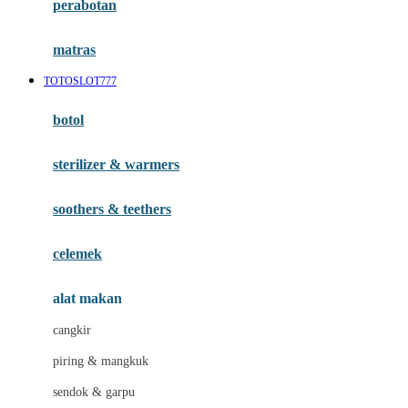
perabotan
Happy Tummy
Hauck
matras
Havaianas
TOTOSLOT777
Hegen
botol
Hot Wheels
sterilizer & warmers
Hybrid
soothers & teethers
I
Inlacta DHA
celemek
Interlac
alat makan
Ivenet
cangkir
J
piring & mangkuk
Jack N Jill
sendok & garpu