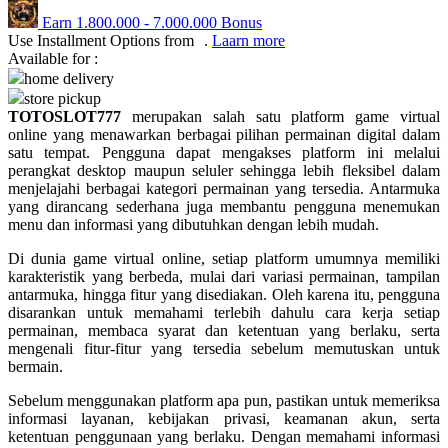
Earn
1.800.000
-
7.000.000
Bonus
Q
Use Installment Options from
.
Laarn more
Available for :
QV Baby
home delivery
store pickup
R
TOTOSLOT777
merupakan salah satu platform game virtual
online yang menawarkan berbagai pilihan permainan digital dalam
Real Shades
satu tempat. Pengguna dapat mengakses platform ini melalui
perangkat desktop maupun seluler sehingga lebih fleksibel dalam
Red Castle
menjelajahi berbagai kategori permainan yang tersedia. Antarmuka
yang dirancang sederhana juga membantu pengguna menemukan
Ribbon Madness
menu dan informasi yang dibutuhkan dengan lebih mudah.
S
Di dunia game virtual online, setiap platform umumnya memiliki
karakteristik yang berbeda, mulai dari variasi permainan, tampilan
antarmuka, hingga fitur yang disediakan. Oleh karena itu, pengguna
Sebamed
disarankan untuk memahami terlebih dahulu cara kerja setiap
Silver Cross
permainan, membaca syarat dan ketentuan yang berlaku, serta
mengenali fitur-fitur yang tersedia sebelum memutuskan untuk
Simply Idea
bermain.
Skip Hop
Sebelum menggunakan platform apa pun, pastikan untuk memeriksa
informasi layanan, kebijakan privasi, keamanan akun, serta
Spectra
ketentuan penggunaan yang berlaku. Dengan memahami informasi