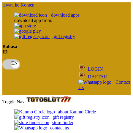
lewati ke Konten
download apps
download app from:
gift registry
Bahasa
ID
LOGIN
DAFTAR
Contact
Us
Toggle Nav
about Kanmo Circle
gift registry
store finder
contact us