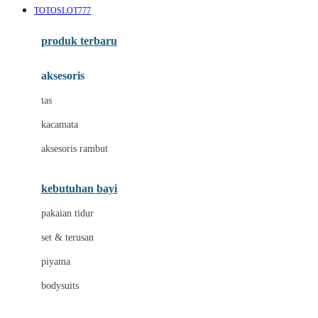
TOTOSLOT777
Azetabio
produk terbaru
B
aksesoris
Baabaasheepz
tas
Babiators
kacamata
Baby Dove
aksesoris rambut
Baby Jogger
Baby Rovega
kebutuhan bayi
Babybee
pakaian tidur
Banana Boat
set & terusan
Banz
piyama
Barbie
bodysuits
Beaba