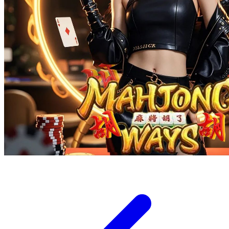
Twistshake
TY Toys
U
V
Veja
Vitaflow
Vtech
W
Waterland
Wellness
X