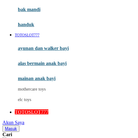
Moby
bak mandi
Momami
handuk
Mothercare
TOTOSLOT777
Mustela
ayunan dan walker bayi
My Buddy Tag
My K
alas bermain anak bayi
N
mainan anak bayi
Naif
mothercare toys
Nike
elc toys
Nordic Natural
TOTOSLOT777
Nuby
Akun Saya
Nuna
Masuk
Cari