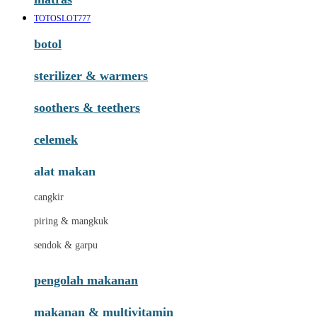
TOTOSLOT777
botol
sterilizer & warmers
soothers & teethers
celemek
alat makan
cangkir
piring & mangkuk
sendok & garpu
pengolah makanan
makanan & multivitamin