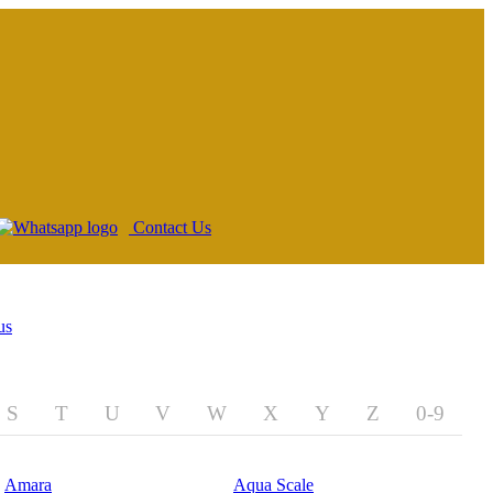
Contact Us
us
S
T
U
V
W
X
Y
Z
0-9
Amara
Aqua Scale