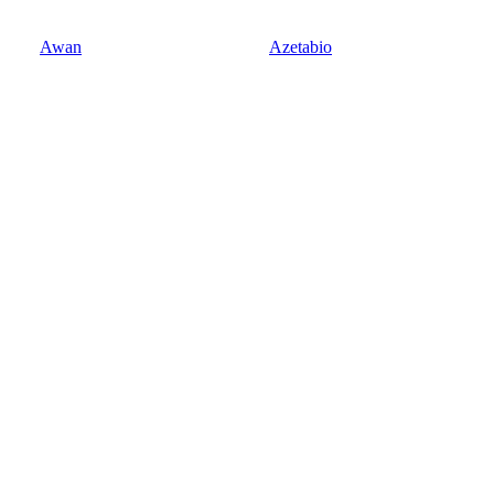
Awan
Azetabio