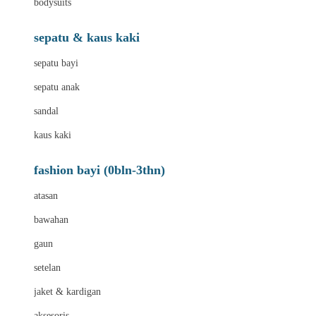
bodysuits
sepatu & kaus kaki
sepatu bayi
sepatu anak
sandal
kaus kaki
fashion bayi (0bln-3thn)
atasan
bawahan
gaun
setelan
jaket & kardigan
aksesoris