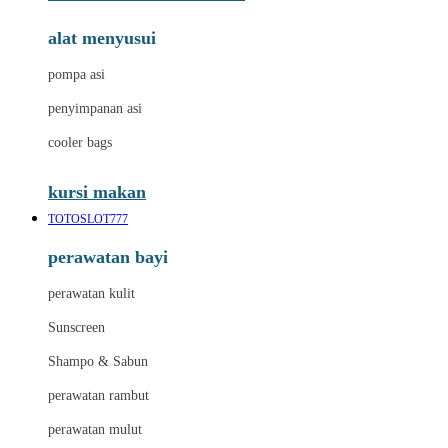
alat menyusui
pompa asi
penyimpanan asi
cooler bags
kursi makan
TOTOSLOT777
perawatan bayi
perawatan kulit
Sunscreen
Shampo & Sabun
perawatan rambut
perawatan mulut