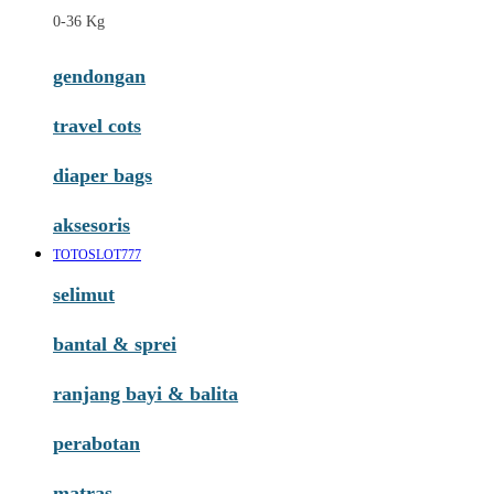
0-36 Kg
gendongan
travel cots
diaper bags
aksesoris
TOTOSLOT777
selimut
bantal & sprei
ranjang bayi & balita
perabotan
matras