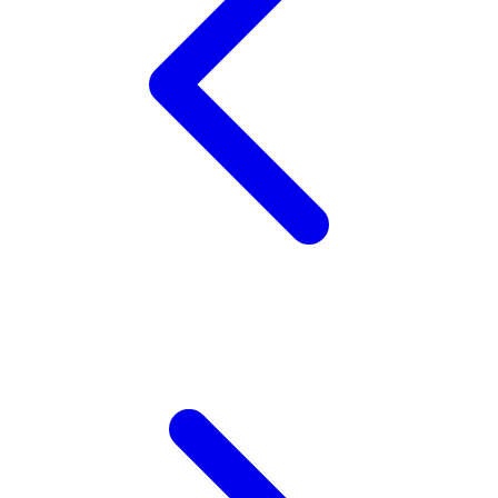
Xootz
Y
Yamatoya
Z
Zaxy
Zoggs
0-9
4Moms
59S