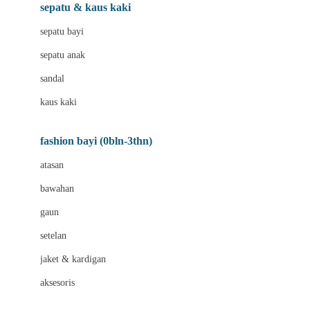
Beauty Barn
sepatu & kaus kaki
Bio Oil
sepatu bayi
Biolane
sepatu anak
Bite Fighters
sandal
Bizzi Growin
kaus kaki
Blackmores
fashion bayi (0bln-3thn)
Blooming Marvellous
atasan
Bonnels
bawahan
Bravado
gaun
Bruder
setelan
Brush Baby
jaket & kardigan
Buds Organics
aksesoris
Bugaboo
Buggygear