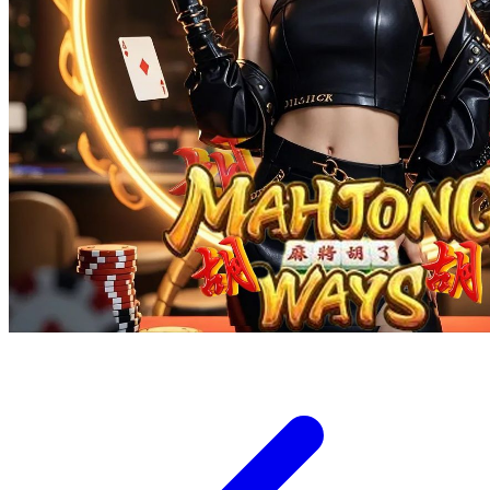
Twistshake
TY Toys
U
V
Veja
Vitaflow
Vtech
W
Waterland
Wellness
X