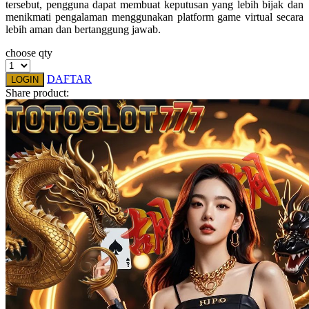
tersebut, pengguna dapat membuat keputusan yang lebih bijak dan
Squishmallows
menikmati pengalaman menggunakan platform game virtual secara
lebih aman dan bertanggung jawab.
Starbooks
choose qty
Stick-O
DAFTAR
LOGIN
Stokke
Share product:
Sudocrem
Sumimo
Sunnylife
Sun-Staches
Swimava
T
Tommee Tippee
Trunki
Tutti Bambini