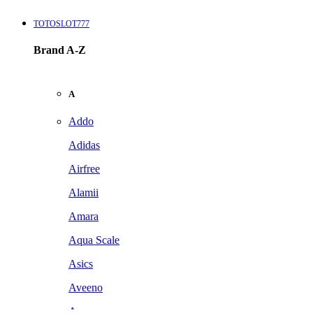
TOTOSLOT777
Brand A-Z
A
Addo
Adidas
Airfree
Alamii
Amara
Aqua Scale
Asics
Aveeno
Awan