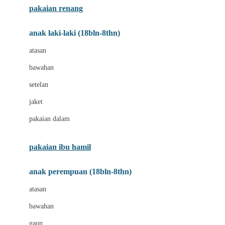
pakaian renang
Bumkins
anak laki-laki (18bln-8thn)
C
atasan
Cetaphil
bawahan
Chicco
setelan
Childlife
jaket
Clevamama
pakaian dalam
Cocolatte
Cottonseeds
pakaian ibu hamil
Cozy N Safe
anak perempuan (18bln-8thn)
Crane
atasan
Cybex
bawahan
D
gaun