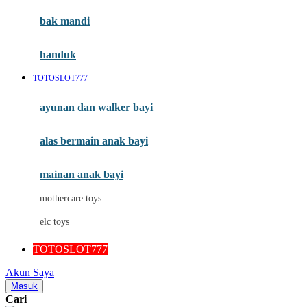
Moby
bak mandi
Momami
handuk
Mothercare
TOTOSLOT777
Mustela
ayunan dan walker bayi
My Buddy Tag
My K
alas bermain anak bayi
N
mainan anak bayi
Naif
mothercare toys
Nike
elc toys
Nordic Natural
TOTOSLOT777
Nuby
Akun Saya
Nuna
Masuk
Cari