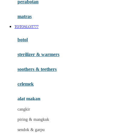
perabotan
Happy Tummy
Hauck
matras
Havaianas
TOTOSLOT777
Hegen
botol
Hot Wheels
sterilizer & warmers
Hybrid
soothers & teethers
I
Inlacta DHA
celemek
Interlac
alat makan
Ivenet
cangkir
J
piring & mangkuk
Jack N Jill
sendok & garpu