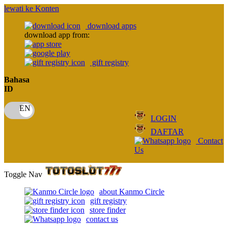
lewati ke Konten
download apps
download app from:
gift registry
Bahasa
ID
LOGIN
DAFTAR
Contact
Us
Toggle Nav
about Kanmo Circle
gift registry
store finder
contact us