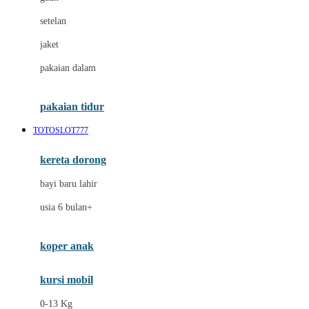
Dae Organics
setelan
Docare
jaket
Doona
pakaian dalam
Down To Earth
Drew
pakaian tidur
Dr. Brown's
TOTOSLOT777
E
kereta dorong
ELC
bayi baru lahir
Ergobaby
usia 6 bulan+
Expert Care
koper anak
Ezyroller
kursi mobil
F
0-13 Kg