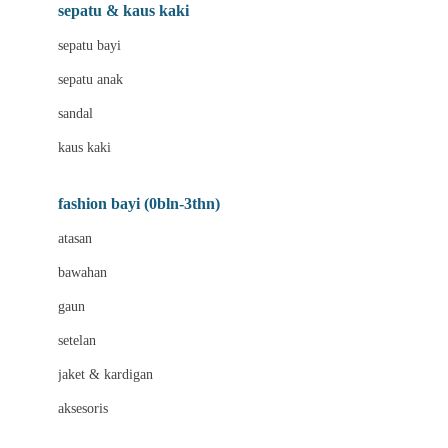
Beauty Barn
sepatu & kaus kaki
Bio Oil
sepatu bayi
Biolane
sepatu anak
Bite Fighters
sandal
Bizzi Growin
kaus kaki
Blackmores
fashion bayi (0bln-3thn)
Blooming Marvellous
atasan
Bonnels
bawahan
Bravado
gaun
Bruder
setelan
Brush Baby
jaket & kardigan
Buds Organics
aksesoris
Bugaboo
Buggygear