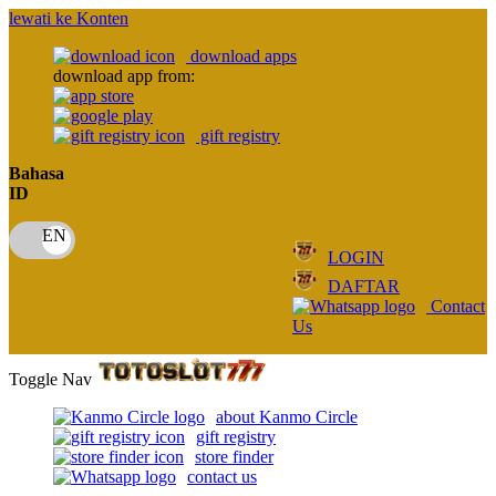
lewati ke Konten
download apps
download app from:
gift registry
Bahasa
ID
LOGIN
DAFTAR
Contact
Us
Toggle Nav
about Kanmo Circle
gift registry
store finder
contact us