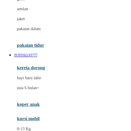
Dae Organics
setelan
Docare
jaket
Doona
pakaian dalam
Down To Earth
Drew
pakaian tidur
Dr. Brown's
TOTOSLOT777
E
kereta dorong
ELC
bayi baru lahir
Ergobaby
usia 6 bulan+
Expert Care
koper anak
Ezyroller
kursi mobil
F
0-13 Kg