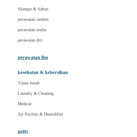
London Taxi
Shampo & Sabun
Love To Dream
perawatan rambut
perawatan mulut
M
perawatan diri
Magformers
Mama's Choice
perawatan ibu
Mamas&Papas
kesehatan & kebersihan
Mamaway
Tissue basah
Maxi Cosi
Laundry & Cleaning
Megabloks
Medical
Micro
Air Purifier & Humidifier
MiDeer
Mimi & Lula
potty
Mini Monkey