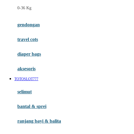
Felt So Sweet
0-36 Kg
Fisher Price
Flipper
gendongan
Friends Of Sally
travel cots
G
diaper bags
Gb
Geko
aksesoris
Graco
TOTOSLOT777
Gund
selimut
H
bantal & sprei
Habbie
Haenim
ranjang bayi & balita
Happy Horse