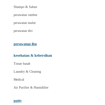
London Taxi
Shampo & Sabun
Love To Dream
perawatan rambut
perawatan mulut
M
perawatan diri
Magformers
Mama's Choice
perawatan ibu
Mamas&Papas
kesehatan & kebersihan
Mamaway
Tissue basah
Maxi Cosi
Laundry & Cleaning
Megabloks
Medical
Micro
Air Purifier & Humidifier
MiDeer
Mimi & Lula
potty
Mini Monkey