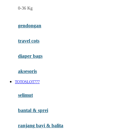
Felt So Sweet
0-36 Kg
Fisher Price
Flipper
gendongan
Friends Of Sally
travel cots
G
diaper bags
Gb
Geko
aksesoris
Graco
TOTOSLOT777
Gund
selimut
H
bantal & sprei
Habbie
Haenim
ranjang bayi & balita
Happy Horse