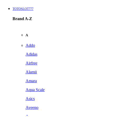
TOTOSLOT777
Brand A-Z
A
Addo
Adidas
Airfree
Alamii
Amara
Aqua Scale
Asics
Aveeno
Awan