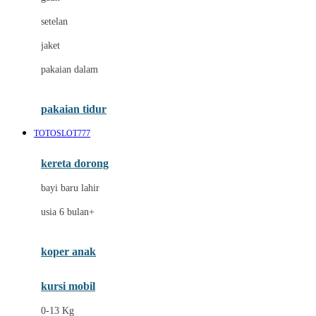
Dae Organics
setelan
Docare
jaket
Doona
pakaian dalam
Down To Earth
Drew
pakaian tidur
Dr. Brown's
TOTOSLOT777
E
kereta dorong
ELC
bayi baru lahir
Ergobaby
usia 6 bulan+
Expert Care
koper anak
Ezyroller
kursi mobil
F
0-13 Kg