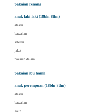
pakaian renang
Bumkins
anak laki-laki (18bln-8thn)
C
atasan
Cetaphil
bawahan
Chicco
setelan
Childlife
jaket
Clevamama
pakaian dalam
Cocolatte
Cottonseeds
pakaian ibu hamil
Cozy N Safe
anak perempuan (18bln-8thn)
Crane
atasan
Cybex
bawahan
D
gaun