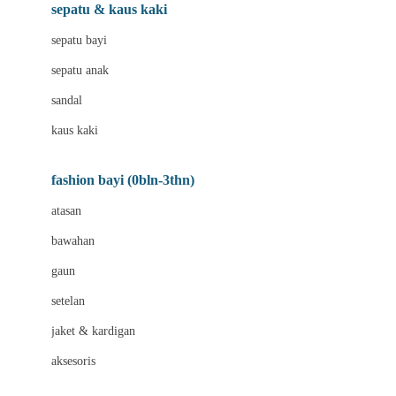
Beauty Barn
sepatu & kaus kaki
Bio Oil
sepatu bayi
Biolane
sepatu anak
Bite Fighters
sandal
Bizzi Growin
kaus kaki
Blackmores
fashion bayi (0bln-3thn)
Blooming Marvellous
atasan
Bonnels
bawahan
Bravado
gaun
Bruder
setelan
Brush Baby
jaket & kardigan
Buds Organics
aksesoris
Bugaboo
Buggygear