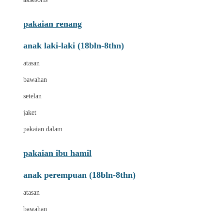
pakaian renang
anak laki-laki (18bln-8thn)
atasan
bawahan
setelan
jaket
pakaian dalam
pakaian ibu hamil
anak perempuan (18bln-8thn)
atasan
bawahan