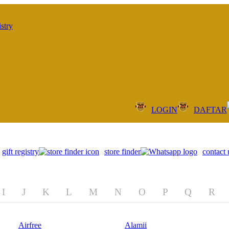
istry
LOGIN
DAFTAR
gift registry
store finder
contact 
I
J
K
L
M
N
O
P
Q
R
Airfree
Alamii