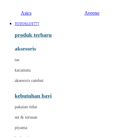
Asics
Aveeno
TOTOSLOT777
produk terbaru
aksesoris
tas
kacamata
aksesoris rambut
kebutuhan bayi
pakaian tidur
set & terusan
piyama