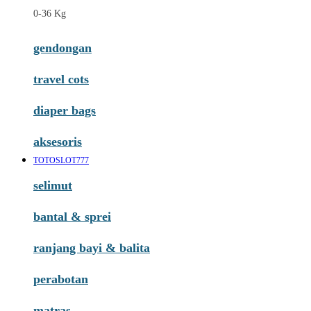
0-36 Kg
gendongan
travel cots
diaper bags
aksesoris
TOTOSLOT777
selimut
bantal & sprei
ranjang bayi & balita
perabotan
matras