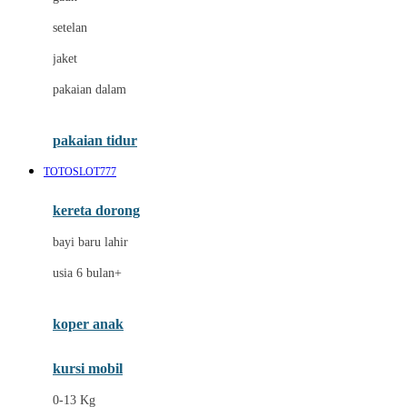
Dae Organics
setelan
Docare
jaket
Doona
pakaian dalam
Down To Earth
Drew
pakaian tidur
Dr. Brown's
TOTOSLOT777
E
kereta dorong
ELC
bayi baru lahir
Ergobaby
usia 6 bulan+
Expert Care
koper anak
Ezyroller
kursi mobil
F
0-13 Kg