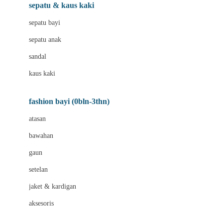
Beauty Barn
sepatu & kaus kaki
Bio Oil
sepatu bayi
Biolane
sepatu anak
Bite Fighters
sandal
Bizzi Growin
kaus kaki
Blackmores
fashion bayi (0bln-3thn)
Blooming Marvellous
atasan
Bonnels
bawahan
Bravado
gaun
Bruder
setelan
Brush Baby
jaket & kardigan
Buds Organics
aksesoris
Bugaboo
Buggygear