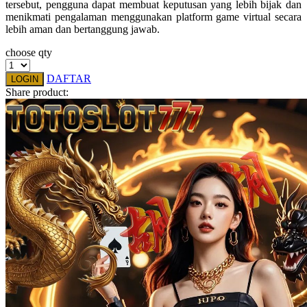
tersebut, pengguna dapat membuat keputusan yang lebih bijak dan
Squishmallows
menikmati pengalaman menggunakan platform game virtual secara
lebih aman dan bertanggung jawab.
Starbooks
choose qty
Stick-O
DAFTAR
LOGIN
Stokke
Share product:
Sudocrem
Sumimo
Sunnylife
Sun-Staches
Swimava
T
Tommee Tippee
Trunki
Tutti Bambini