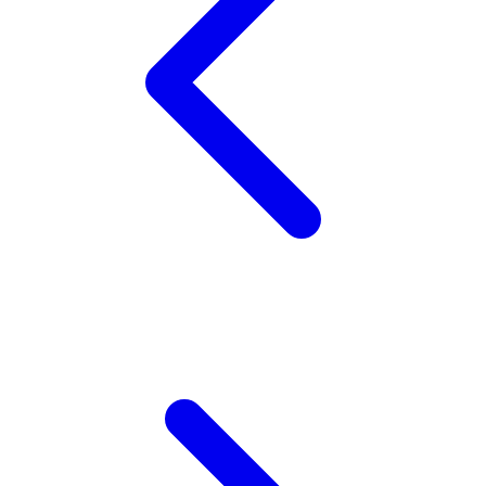
Xootz
Y
Yamatoya
Z
Zaxy
Zoggs
0-9
4Moms
59S