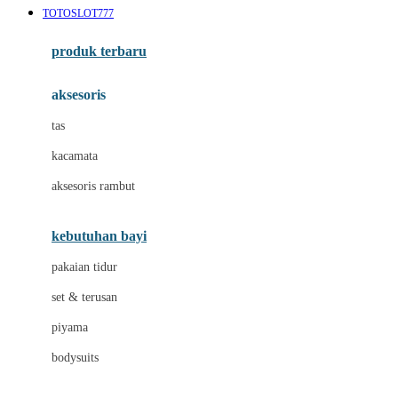
TOTOSLOT777
Azetabio
produk terbaru
B
aksesoris
Baabaasheepz
tas
Babiators
kacamata
Baby Dove
aksesoris rambut
Baby Jogger
Baby Rovega
kebutuhan bayi
Babybee
pakaian tidur
Banana Boat
set & terusan
Banz
piyama
Barbie
bodysuits
Beaba