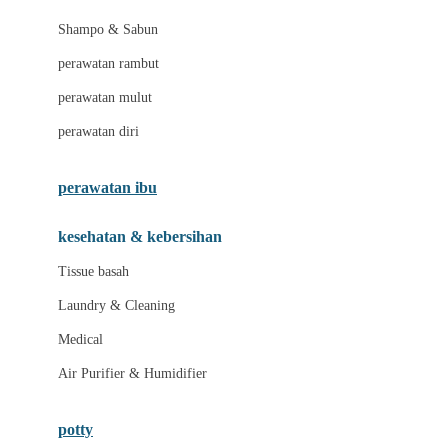
London Taxi
Shampo & Sabun
Love To Dream
perawatan rambut
perawatan mulut
M
perawatan diri
Magformers
Mama's Choice
perawatan ibu
Mamas&Papas
kesehatan & kebersihan
Mamaway
Tissue basah
Maxi Cosi
Laundry & Cleaning
Megabloks
Medical
Micro
Air Purifier & Humidifier
MiDeer
Mimi & Lula
potty
Mini Monkey