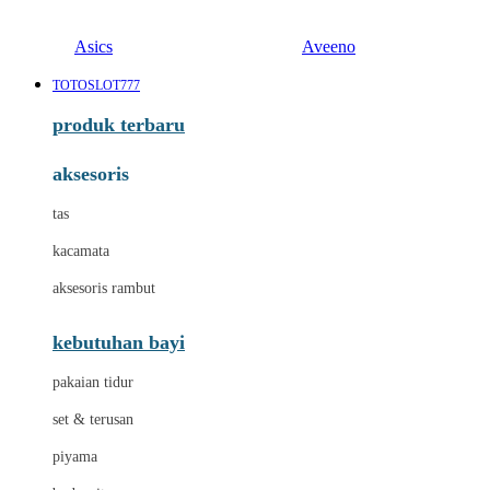
Asics
Aveeno
TOTOSLOT777
produk terbaru
aksesoris
tas
kacamata
aksesoris rambut
kebutuhan bayi
pakaian tidur
set & terusan
piyama