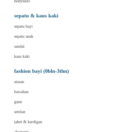
bodysuits
sepatu & kaus kaki
sepatu bayi
sepatu anak
sandal
kaus kaki
fashion bayi (0bln-3thn)
atasan
bawahan
gaun
setelan
jaket & kardigan
aksesoris