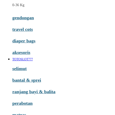
0-36 Kg
gendongan
travel cots
diaper bags
aksesoris
TOTOSLOT777
selimut
bantal & sprei
ranjang bayi & balita
perabotan
matras