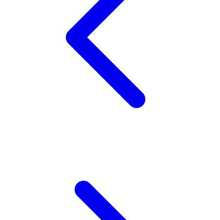
Xootz
Y
Yamatoya
Z
Zaxy
Zoggs
0-9
4Moms
59S