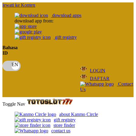
lewati ke Konten
download apps
download app from:
gift registry
Bahasa
ID
LOGIN
DAFTAR
Contact
Us
Toggle Nav
about Kanmo Circle
gift registry
store finder
contact us