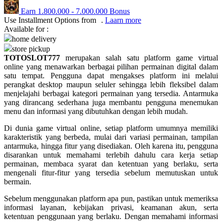
Earn
1.800.000
-
7.000.000
Bonus
Q
Use Installment Options from
.
Laarn more
Available for :
QV Baby
home delivery
store pickup
R
TOTOSLOT777
merupakan salah satu platform game virtual
online yang menawarkan berbagai pilihan permainan digital dalam
Real Shades
satu tempat. Pengguna dapat mengakses platform ini melalui
perangkat desktop maupun seluler sehingga lebih fleksibel dalam
Red Castle
menjelajahi berbagai kategori permainan yang tersedia. Antarmuka
yang dirancang sederhana juga membantu pengguna menemukan
Ribbon Madness
menu dan informasi yang dibutuhkan dengan lebih mudah.
S
Di dunia game virtual online, setiap platform umumnya memiliki
karakteristik yang berbeda, mulai dari variasi permainan, tampilan
antarmuka, hingga fitur yang disediakan. Oleh karena itu, pengguna
Sebamed
disarankan untuk memahami terlebih dahulu cara kerja setiap
Silver Cross
permainan, membaca syarat dan ketentuan yang berlaku, serta
mengenali fitur-fitur yang tersedia sebelum memutuskan untuk
Simply Idea
bermain.
Skip Hop
Sebelum menggunakan platform apa pun, pastikan untuk memeriksa
informasi layanan, kebijakan privasi, keamanan akun, serta
Spectra
ketentuan penggunaan yang berlaku. Dengan memahami informasi