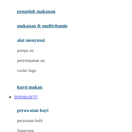
Joie
pengolah makanan
Joolz
Jujube
makanan & multivitamin
K
alat menyusui
Kiddycuts
pompa asi
Kumon
penyimpanan asi
L
cooler bags
Leapfrog
kursi makan
Leclerc
TOTOSLOT777
Lee Vierra
Lillebaby
perawatan bayi
Little Bird Told Me
perawatan kulit
Little Miss Janis
Sunscreen