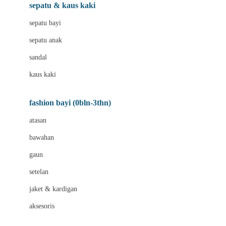
Beauty Barn
sepatu & kaus kaki
Bio Oil
sepatu bayi
Biolane
sepatu anak
Bite Fighters
sandal
Bizzi Growin
kaus kaki
Blackmores
fashion bayi (0bln-3thn)
Blooming Marvellous
atasan
Bonnels
bawahan
Bravado
gaun
Bruder
setelan
Brush Baby
jaket & kardigan
Buds Organics
aksesoris
Bugaboo
Buggygear