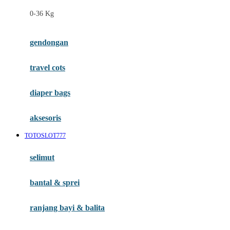
Felt So Sweet
0-36 Kg
Fisher Price
Flipper
gendongan
Friends Of Sally
travel cots
G
diaper bags
Gb
Geko
aksesoris
Graco
TOTOSLOT777
Gund
selimut
H
bantal & sprei
Habbie
Haenim
ranjang bayi & balita
Happy Horse