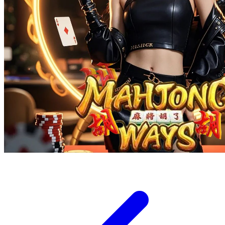
Twistshake
TY Toys
U
V
Veja
Vitaflow
Vtech
W
Waterland
Wellness
X