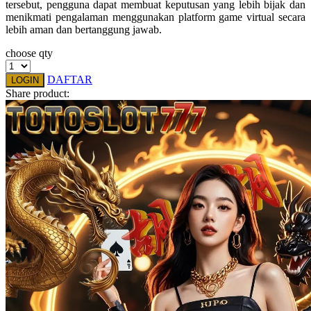
tersebut, pengguna dapat membuat keputusan yang lebih bijak dan
Squishmallows
menikmati pengalaman menggunakan platform game virtual secara
lebih aman dan bertanggung jawab.
Starbooks
choose qty
Stick-O
DAFTAR
LOGIN
Stokke
Share product:
Sudocrem
Sumimo
Sunnylife
Sun-Staches
Swimava
T
Tommee Tippee
Trunki
Tutti Bambini