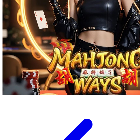
Twistshake
TY Toys
U
V
Veja
Vitaflow
Vtech
W
Waterland
Wellness
X