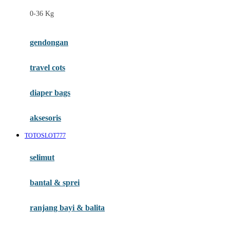
Felt So Sweet
0-36 Kg
Fisher Price
Flipper
gendongan
Friends Of Sally
travel cots
G
diaper bags
Gb
Geko
aksesoris
Graco
TOTOSLOT777
Gund
selimut
H
bantal & sprei
Habbie
Haenim
ranjang bayi & balita
Happy Horse