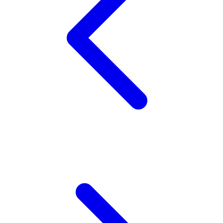
Xootz
Y
Yamatoya
Z
Zaxy
Zoggs
0-9
4Moms
59S