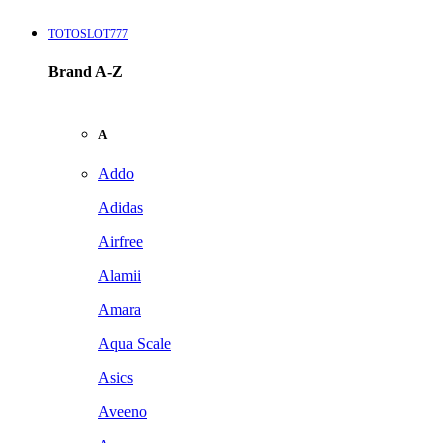
TOTOSLOT777
Brand A-Z
A
Addo
Adidas
Airfree
Alamii
Amara
Aqua Scale
Asics
Aveeno
Awan