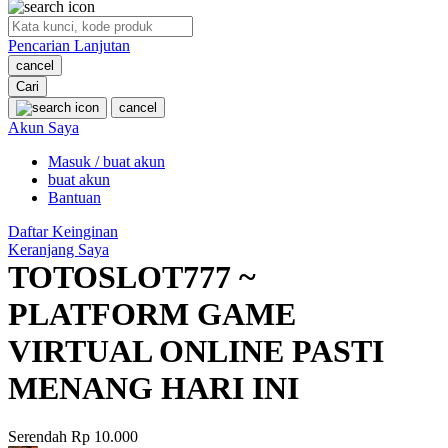
O
Pencarian Lanjutan
Oh Ma Grain
cancel
Okiedog
Cari
cancel
P
Akun Saya
Masuk / buat akun
Peachy
buat akun
Phil & Ted's
Bantuan
Philips Avent
Daftar Keinginan
Keranjang Saya
Pigeon
TOTOSLOT777 ~
Playgro
PLATFORM GAME
Poled Global
VIRTUAL ONLINE PASTI
Ponycycle
MENANG HARI INI
Puma
Pureats
Serendah
Rp 10.000