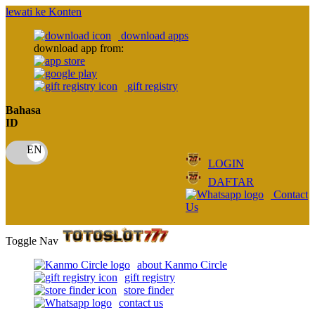
lewati ke Konten
download apps
download app from:
gift registry
Bahasa
ID
LOGIN
DAFTAR
Contact
Us
Toggle Nav
about Kanmo Circle
gift registry
store finder
contact us