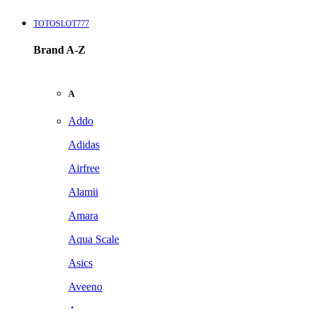
TOTOSLOT777
Brand A-Z
A
Addo
Adidas
Airfree
Alamii
Amara
Aqua Scale
Asics
Aveeno
Awan