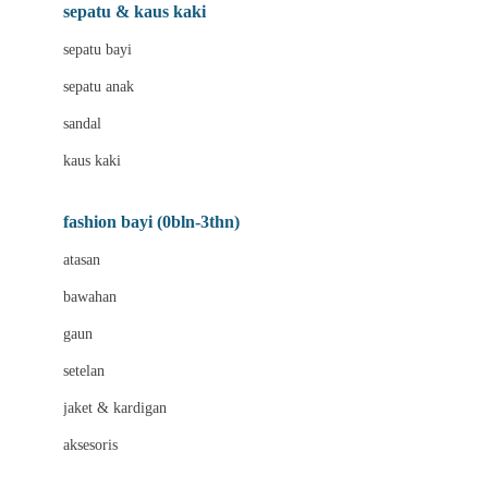
Beauty Barn
sepatu & kaus kaki
Bio Oil
sepatu bayi
Biolane
sepatu anak
Bite Fighters
sandal
Bizzi Growin
kaus kaki
Blackmores
fashion bayi (0bln-3thn)
Blooming Marvellous
atasan
Bonnels
bawahan
Bravado
gaun
Bruder
setelan
Brush Baby
jaket & kardigan
Buds Organics
aksesoris
Bugaboo
Buggygear