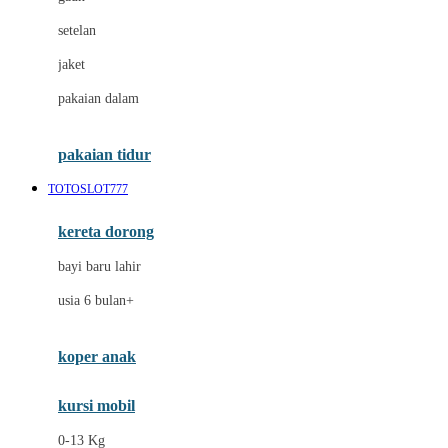
Dae Organics
setelan
Docare
jaket
Doona
pakaian dalam
Down To Earth
Drew
pakaian tidur
Dr. Brown's
TOTOSLOT777
E
kereta dorong
ELC
bayi baru lahir
Ergobaby
usia 6 bulan+
Expert Care
koper anak
Ezyroller
kursi mobil
F
0-13 Kg