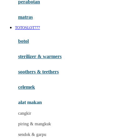
perabotan
Happy Tummy
Hauck
matras
Havaianas
TOTOSLOT777
Hegen
botol
Hot Wheels
sterilizer & warmers
Hybrid
soothers & teethers
I
Inlacta DHA
celemek
Interlac
alat makan
Ivenet
cangkir
J
piring & mangkuk
Jack N Jill
sendok & garpu