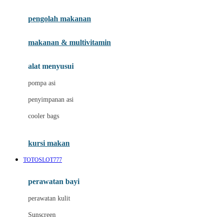
Joie
pengolah makanan
Joolz
Jujube
makanan & multivitamin
K
alat menyusui
Kiddycuts
pompa asi
Kumon
penyimpanan asi
L
cooler bags
Leapfrog
kursi makan
Leclerc
TOTOSLOT777
Lee Vierra
Lillebaby
perawatan bayi
Little Bird Told Me
perawatan kulit
Little Miss Janis
Sunscreen