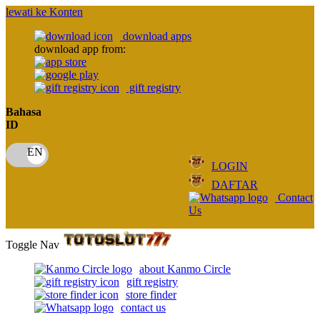
lewati ke Konten
download apps
download app from:
gift registry
Bahasa
ID
LOGIN
DAFTAR
Contact
Us
Toggle Nav
about Kanmo Circle
gift registry
store finder
contact us