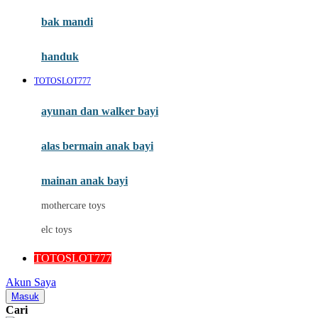
Moby
bak mandi
Momami
handuk
Mothercare
TOTOSLOT777
Mustela
ayunan dan walker bayi
My Buddy Tag
My K
alas bermain anak bayi
N
mainan anak bayi
Naif
mothercare toys
Nike
elc toys
Nordic Natural
TOTOSLOT777
Nuby
Akun Saya
Nuna
Masuk
Cari