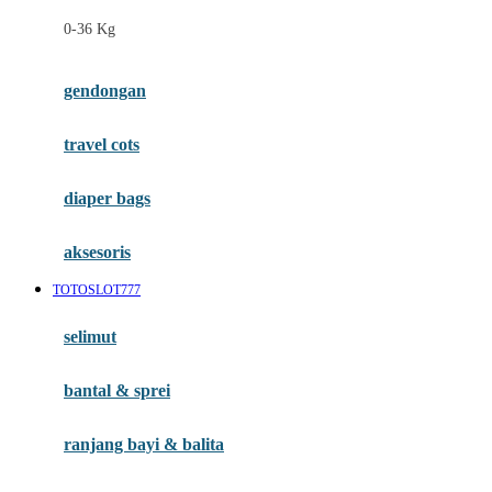
Felt So Sweet
0-36 Kg
Fisher Price
Flipper
gendongan
Friends Of Sally
travel cots
G
diaper bags
Gb
Geko
aksesoris
Graco
TOTOSLOT777
Gund
selimut
H
bantal & sprei
Habbie
Haenim
ranjang bayi & balita
Happy Horse