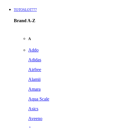
TOTOSLOT777
Brand A-Z
A
Addo
Adidas
Airfree
Alamii
Amara
Aqua Scale
Asics
Aveeno
Awan