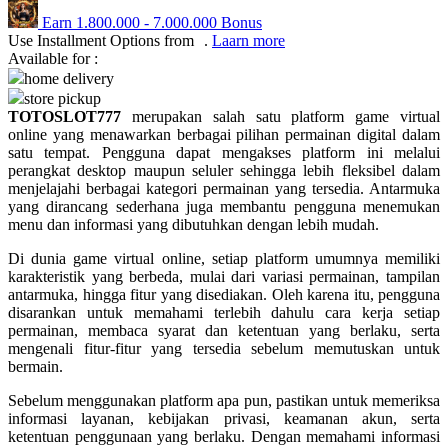
Earn
1.800.000
-
7.000.000
Bonus
Q
Use Installment Options from
.
Laarn more
Available for :
QV Baby
home delivery
store pickup
R
TOTOSLOT777
merupakan salah satu platform game virtual
online yang menawarkan berbagai pilihan permainan digital dalam
Real Shades
satu tempat. Pengguna dapat mengakses platform ini melalui
perangkat desktop maupun seluler sehingga lebih fleksibel dalam
Red Castle
menjelajahi berbagai kategori permainan yang tersedia. Antarmuka
yang dirancang sederhana juga membantu pengguna menemukan
Ribbon Madness
menu dan informasi yang dibutuhkan dengan lebih mudah.
S
Di dunia game virtual online, setiap platform umumnya memiliki
karakteristik yang berbeda, mulai dari variasi permainan, tampilan
antarmuka, hingga fitur yang disediakan. Oleh karena itu, pengguna
Sebamed
disarankan untuk memahami terlebih dahulu cara kerja setiap
Silver Cross
permainan, membaca syarat dan ketentuan yang berlaku, serta
mengenali fitur-fitur yang tersedia sebelum memutuskan untuk
Simply Idea
bermain.
Skip Hop
Sebelum menggunakan platform apa pun, pastikan untuk memeriksa
informasi layanan, kebijakan privasi, keamanan akun, serta
Spectra
ketentuan penggunaan yang berlaku. Dengan memahami informasi