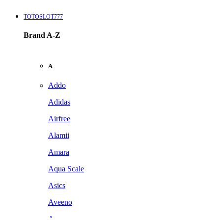
TOTOSLOT777
Brand A-Z
A
Addo
Adidas
Airfree
Alamii
Amara
Aqua Scale
Asics
Aveeno
Awan