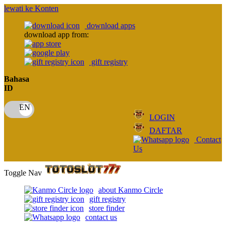
lewati ke Konten
download apps
download app from:
gift registry
Bahasa
ID
LOGIN
DAFTAR
Contact
Us
Toggle Nav
about Kanmo Circle
gift registry
store finder
contact us