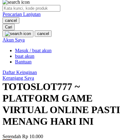
O
Pencarian Lanjutan
Oh Ma Grain
cancel
Okiedog
Cari
cancel
P
Akun Saya
Masuk / buat akun
Peachy
buat akun
Phil & Ted's
Bantuan
Philips Avent
Daftar Keinginan
Keranjang Saya
Pigeon
TOTOSLOT777 ~
Playgro
PLATFORM GAME
Poled Global
VIRTUAL ONLINE PASTI
Ponycycle
MENANG HARI INI
Puma
Pureats
Serendah
Rp 10.000