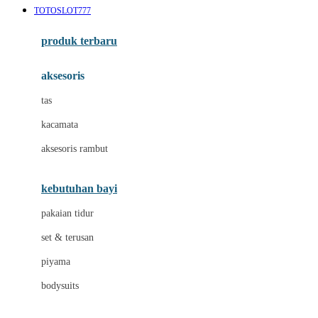
TOTOSLOT777
Azetabio
produk terbaru
B
aksesoris
Baabaasheepz
tas
Babiators
kacamata
Baby Dove
aksesoris rambut
Baby Jogger
Baby Rovega
kebutuhan bayi
Babybee
pakaian tidur
Banana Boat
set & terusan
Banz
piyama
Barbie
bodysuits
Beaba