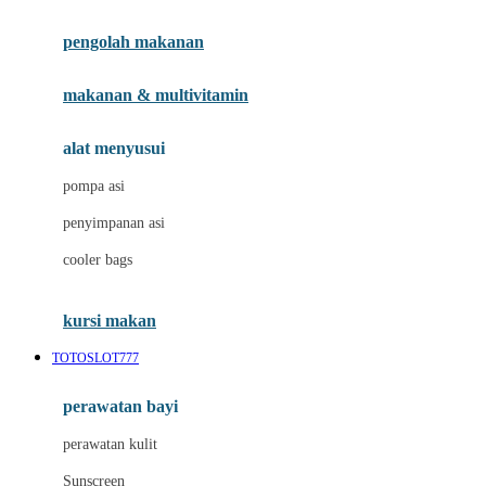
Joie
pengolah makanan
Joolz
Jujube
makanan & multivitamin
K
alat menyusui
Kiddycuts
pompa asi
Kumon
penyimpanan asi
L
cooler bags
Leapfrog
kursi makan
Leclerc
TOTOSLOT777
Lee Vierra
Lillebaby
perawatan bayi
Little Bird Told Me
perawatan kulit
Little Miss Janis
Sunscreen