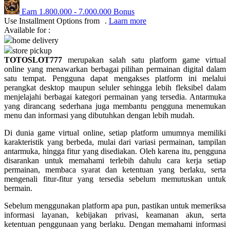
Earn
1.800.000
-
7.000.000
Bonus
Q
Use Installment Options from
.
Laarn more
Available for :
QV Baby
home delivery
store pickup
R
TOTOSLOT777
merupakan salah satu platform game virtual
online yang menawarkan berbagai pilihan permainan digital dalam
Real Shades
satu tempat. Pengguna dapat mengakses platform ini melalui
perangkat desktop maupun seluler sehingga lebih fleksibel dalam
Red Castle
menjelajahi berbagai kategori permainan yang tersedia. Antarmuka
yang dirancang sederhana juga membantu pengguna menemukan
Ribbon Madness
menu dan informasi yang dibutuhkan dengan lebih mudah.
S
Di dunia game virtual online, setiap platform umumnya memiliki
karakteristik yang berbeda, mulai dari variasi permainan, tampilan
antarmuka, hingga fitur yang disediakan. Oleh karena itu, pengguna
Sebamed
disarankan untuk memahami terlebih dahulu cara kerja setiap
Silver Cross
permainan, membaca syarat dan ketentuan yang berlaku, serta
mengenali fitur-fitur yang tersedia sebelum memutuskan untuk
Simply Idea
bermain.
Skip Hop
Sebelum menggunakan platform apa pun, pastikan untuk memeriksa
informasi layanan, kebijakan privasi, keamanan akun, serta
Spectra
ketentuan penggunaan yang berlaku. Dengan memahami informasi