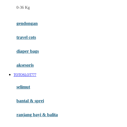
Felt So Sweet
0-36 Kg
Fisher Price
Flipper
gendongan
Friends Of Sally
travel cots
G
diaper bags
Gb
Geko
aksesoris
Graco
TOTOSLOT777
Gund
selimut
H
bantal & sprei
Habbie
Haenim
ranjang bayi & balita
Happy Horse