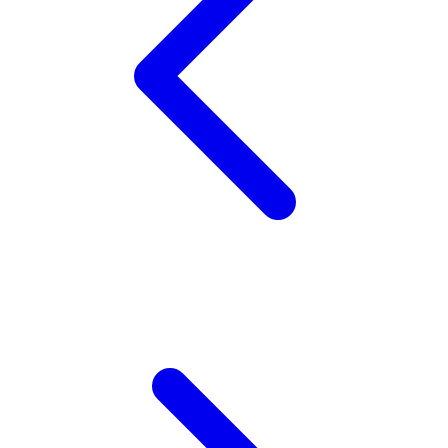
Xootz
Y
Yamatoya
Z
Zaxy
Zoggs
0-9
4Moms
59S