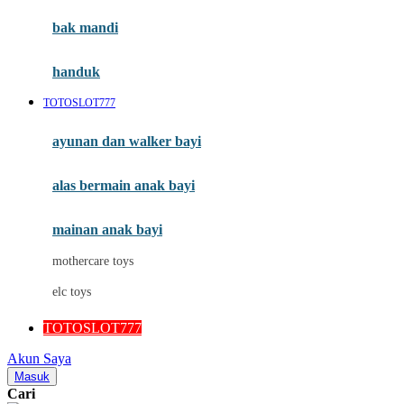
Moby
bak mandi
Momami
handuk
Mothercare
TOTOSLOT777
Mustela
ayunan dan walker bayi
My Buddy Tag
My K
alas bermain anak bayi
N
mainan anak bayi
Naif
mothercare toys
Nike
elc toys
Nordic Natural
TOTOSLOT777
Nuby
Akun Saya
Nuna
Masuk
Cari