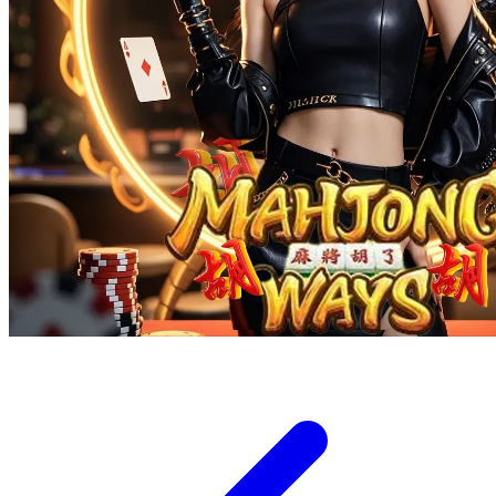
Twistshake
TY Toys
U
V
Veja
Vitaflow
Vtech
W
Waterland
Wellness
X