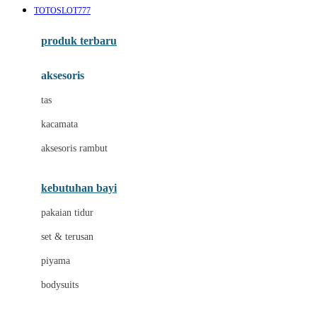
TOTOSLOT777
Azetabio
produk terbaru
B
aksesoris
Baabaasheepz
tas
Babiators
kacamata
Baby Dove
aksesoris rambut
Baby Jogger
Baby Rovega
kebutuhan bayi
Babybee
pakaian tidur
Banana Boat
set & terusan
Banz
piyama
Barbie
bodysuits
Beaba