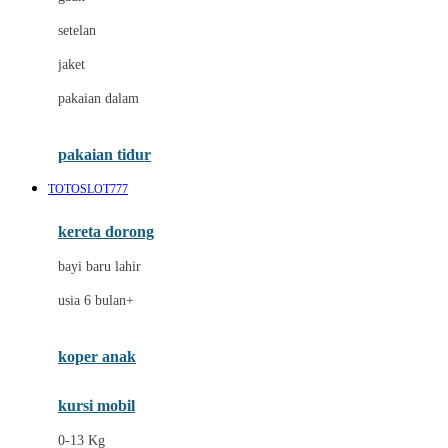
Dae Organics
setelan
Docare
jaket
Doona
pakaian dalam
Down To Earth
Drew
pakaian tidur
Dr. Brown's
TOTOSLOT777
E
kereta dorong
ELC
bayi baru lahir
Ergobaby
usia 6 bulan+
Expert Care
koper anak
Ezyroller
kursi mobil
F
0-13 Kg