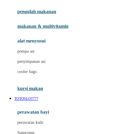
Joie
pengolah makanan
Joolz
Jujube
makanan & multivitamin
K
alat menyusui
Kiddycuts
pompa asi
Kumon
penyimpanan asi
L
cooler bags
Leapfrog
kursi makan
Leclerc
TOTOSLOT777
Lee Vierra
Lillebaby
perawatan bayi
Little Bird Told Me
perawatan kulit
Little Miss Janis
Sunscreen