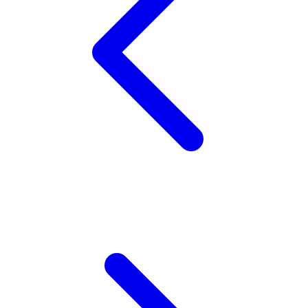
Xootz
Y
Yamatoya
Z
Zaxy
Zoggs
0-9
4Moms
59S