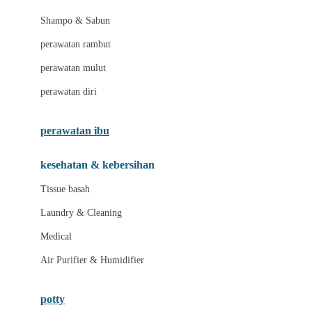
London Taxi
Shampo & Sabun
Love To Dream
perawatan rambut
perawatan mulut
M
perawatan diri
Magformers
Mama's Choice
perawatan ibu
Mamas&Papas
kesehatan & kebersihan
Mamaway
Tissue basah
Maxi Cosi
Laundry & Cleaning
Megabloks
Medical
Micro
Air Purifier & Humidifier
MiDeer
Mimi & Lula
potty
Mini Monkey