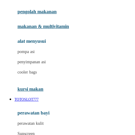
Joie
pengolah makanan
Joolz
Jujube
makanan & multivitamin
K
alat menyusui
Kiddycuts
pompa asi
Kumon
penyimpanan asi
L
cooler bags
Leapfrog
kursi makan
Leclerc
TOTOSLOT777
Lee Vierra
Lillebaby
perawatan bayi
Little Bird Told Me
perawatan kulit
Little Miss Janis
Sunscreen