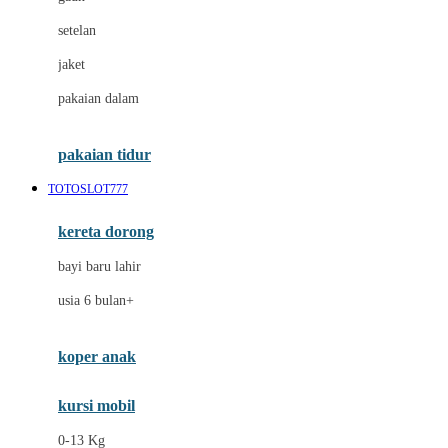
Dae Organics
setelan
Docare
jaket
Doona
pakaian dalam
Down To Earth
Drew
pakaian tidur
Dr. Brown's
TOTOSLOT777
E
kereta dorong
ELC
bayi baru lahir
Ergobaby
usia 6 bulan+
Expert Care
koper anak
Ezyroller
kursi mobil
F
0-13 Kg