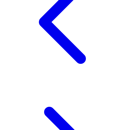
Xootz
Y
Yamatoya
Z
Zaxy
Zoggs
0-9
4Moms
59S