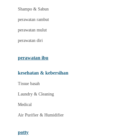
London Taxi
Shampo & Sabun
Love To Dream
perawatan rambut
perawatan mulut
M
perawatan diri
Magformers
Mama's Choice
perawatan ibu
Mamas&Papas
kesehatan & kebersihan
Mamaway
Tissue basah
Maxi Cosi
Laundry & Cleaning
Megabloks
Medical
Micro
Air Purifier & Humidifier
MiDeer
Mimi & Lula
potty
Mini Monkey