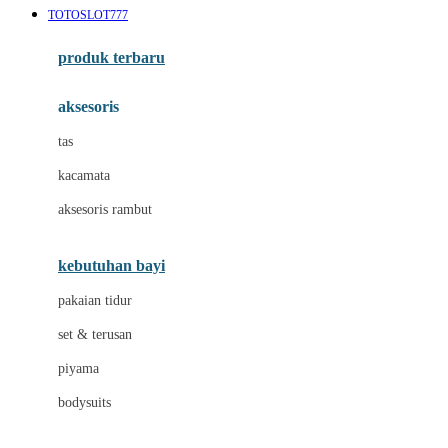
TOTOSLOT777
Azetabio
produk terbaru
B
aksesoris
Baabaasheepz
tas
Babiators
kacamata
Baby Dove
aksesoris rambut
Baby Jogger
Baby Rovega
kebutuhan bayi
Babybee
pakaian tidur
Banana Boat
set & terusan
Banz
piyama
Barbie
bodysuits
Beaba