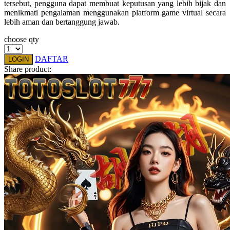
tersebut, pengguna dapat membuat keputusan yang lebih bijak dan
Squishmallows
menikmati pengalaman menggunakan platform game virtual secara
lebih aman dan bertanggung jawab.
Starbooks
choose qty
Stick-O
DAFTAR
LOGIN
Stokke
Share product:
Sudocrem
Sumimo
Sunnylife
Sun-Staches
Swimava
T
Tommee Tippee
Trunki
Tutti Bambini