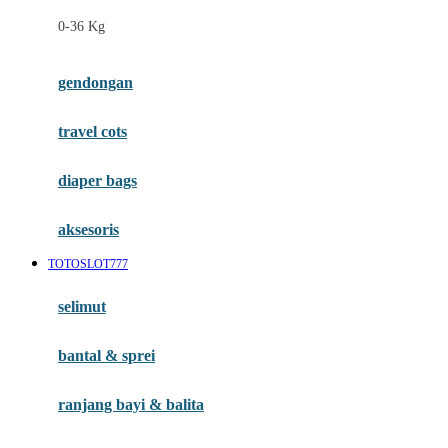
Felt So Sweet
0-36 Kg
Fisher Price
Flipper
gendongan
Friends Of Sally
travel cots
G
diaper bags
Gb
Geko
aksesoris
Graco
TOTOSLOT777
Gund
selimut
H
bantal & sprei
Habbie
Haenim
ranjang bayi & balita
Happy Horse