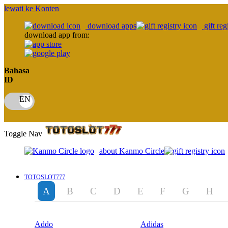
lewati ke Konten
download apps
gift reg
download app from:
Bahasa
ID
Toggle Nav
about Kanmo Circle
TOTOSLOT777
A
B
C
D
E
F
G
H
Addo
Adidas