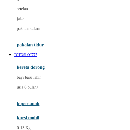
Dae Organics
setelan
Docare
jaket
Doona
pakaian dalam
Down To Earth
Drew
pakaian tidur
Dr. Brown's
TOTOSLOT777
E
kereta dorong
ELC
bayi baru lahir
Ergobaby
usia 6 bulan+
Expert Care
koper anak
Ezyroller
kursi mobil
F
0-13 Kg