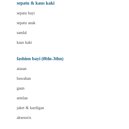
Beauty Barn
sepatu & kaus kaki
Bio Oil
sepatu bayi
Biolane
sepatu anak
Bite Fighters
sandal
Bizzi Growin
kaus kaki
Blackmores
fashion bayi (0bln-3thn)
Blooming Marvellous
atasan
Bonnels
bawahan
Bravado
gaun
Bruder
setelan
Brush Baby
jaket & kardigan
Buds Organics
aksesoris
Bugaboo
Buggygear