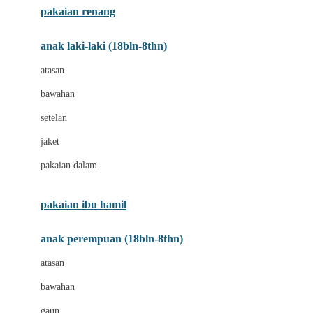
pakaian renang
Bumkins
anak laki-laki (18bln-8thn)
C
atasan
Cetaphil
bawahan
Chicco
setelan
Childlife
jaket
Clevamama
pakaian dalam
Cocolatte
Cottonseeds
pakaian ibu hamil
Cozy N Safe
anak perempuan (18bln-8thn)
Crane
atasan
Cybex
bawahan
D
gaun