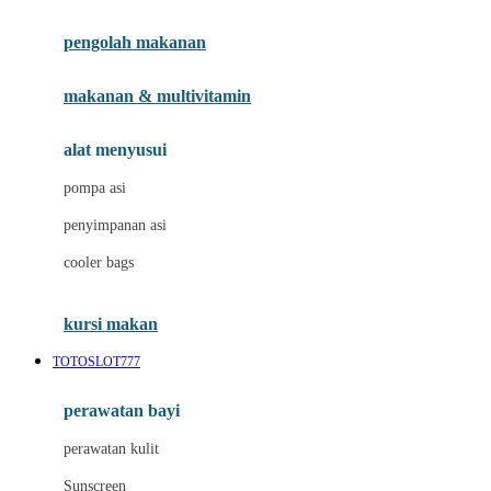
Joie
pengolah makanan
Joolz
Jujube
makanan & multivitamin
K
alat menyusui
Kiddycuts
pompa asi
Kumon
penyimpanan asi
L
cooler bags
Leapfrog
kursi makan
Leclerc
TOTOSLOT777
Lee Vierra
Lillebaby
perawatan bayi
Little Bird Told Me
perawatan kulit
Little Miss Janis
Sunscreen