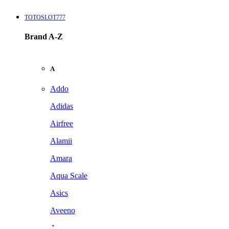
TOTOSLOT777
Brand A-Z
A
Addo
Adidas
Airfree
Alamii
Amara
Aqua Scale
Asics
Aveeno
Awan