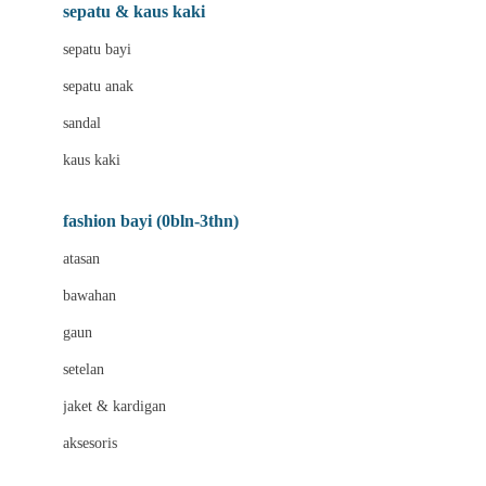
Beauty Barn
sepatu & kaus kaki
Bio Oil
sepatu bayi
Biolane
sepatu anak
Bite Fighters
sandal
Bizzi Growin
kaus kaki
Blackmores
fashion bayi (0bln-3thn)
Blooming Marvellous
atasan
Bonnels
bawahan
Bravado
gaun
Bruder
setelan
Brush Baby
jaket & kardigan
Buds Organics
aksesoris
Bugaboo
Buggygear