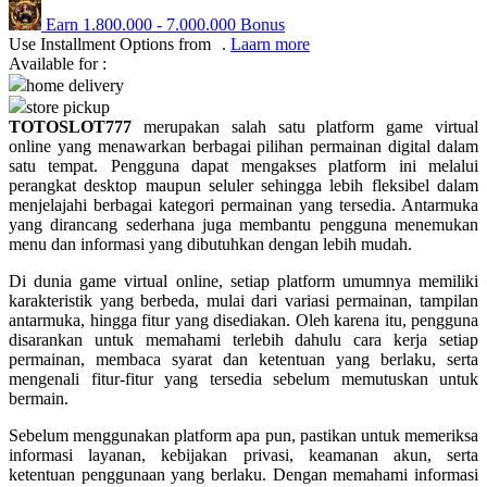
Earn
1.800.000
-
7.000.000
Bonus
Q
Use Installment Options from
.
Laarn more
Available for :
QV Baby
home delivery
store pickup
R
TOTOSLOT777
merupakan salah satu platform game virtual
online yang menawarkan berbagai pilihan permainan digital dalam
Real Shades
satu tempat. Pengguna dapat mengakses platform ini melalui
perangkat desktop maupun seluler sehingga lebih fleksibel dalam
Red Castle
menjelajahi berbagai kategori permainan yang tersedia. Antarmuka
yang dirancang sederhana juga membantu pengguna menemukan
Ribbon Madness
menu dan informasi yang dibutuhkan dengan lebih mudah.
S
Di dunia game virtual online, setiap platform umumnya memiliki
karakteristik yang berbeda, mulai dari variasi permainan, tampilan
antarmuka, hingga fitur yang disediakan. Oleh karena itu, pengguna
Sebamed
disarankan untuk memahami terlebih dahulu cara kerja setiap
Silver Cross
permainan, membaca syarat dan ketentuan yang berlaku, serta
mengenali fitur-fitur yang tersedia sebelum memutuskan untuk
Simply Idea
bermain.
Skip Hop
Sebelum menggunakan platform apa pun, pastikan untuk memeriksa
informasi layanan, kebijakan privasi, keamanan akun, serta
Spectra
ketentuan penggunaan yang berlaku. Dengan memahami informasi