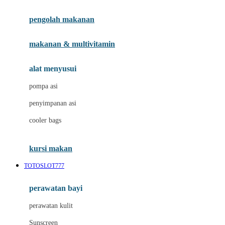
Joie
pengolah makanan
Joolz
Jujube
makanan & multivitamin
K
alat menyusui
Kiddycuts
pompa asi
Kumon
penyimpanan asi
L
cooler bags
Leapfrog
kursi makan
Leclerc
TOTOSLOT777
Lee Vierra
Lillebaby
perawatan bayi
Little Bird Told Me
perawatan kulit
Little Miss Janis
Sunscreen