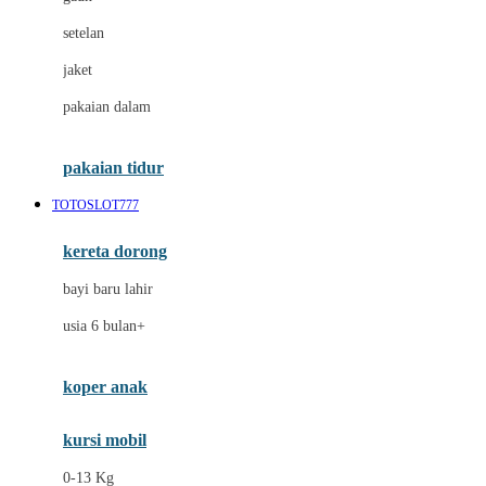
Dae Organics
setelan
Docare
jaket
Doona
pakaian dalam
Down To Earth
Drew
pakaian tidur
Dr. Brown's
TOTOSLOT777
E
kereta dorong
ELC
bayi baru lahir
Ergobaby
usia 6 bulan+
Expert Care
koper anak
Ezyroller
kursi mobil
F
0-13 Kg