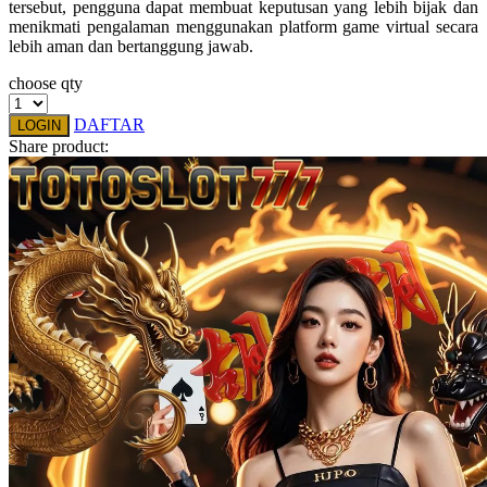
tersebut, pengguna dapat membuat keputusan yang lebih bijak dan
Squishmallows
menikmati pengalaman menggunakan platform game virtual secara
lebih aman dan bertanggung jawab.
Starbooks
choose qty
Stick-O
DAFTAR
LOGIN
Stokke
Share product:
Sudocrem
Sumimo
Sunnylife
Sun-Staches
Swimava
T
Tommee Tippee
Trunki
Tutti Bambini