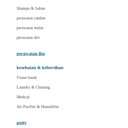
London Taxi
Shampo & Sabun
Love To Dream
perawatan rambut
perawatan mulut
M
perawatan diri
Magformers
Mama's Choice
perawatan ibu
Mamas&Papas
kesehatan & kebersihan
Mamaway
Tissue basah
Maxi Cosi
Laundry & Cleaning
Megabloks
Medical
Micro
Air Purifier & Humidifier
MiDeer
Mimi & Lula
potty
Mini Monkey