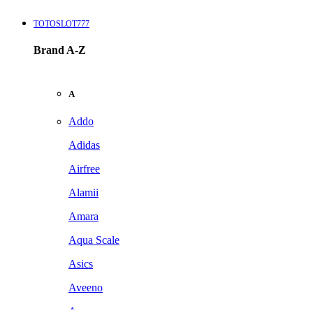
TOTOSLOT777
Brand A-Z
A
Addo
Adidas
Airfree
Alamii
Amara
Aqua Scale
Asics
Aveeno
Awan