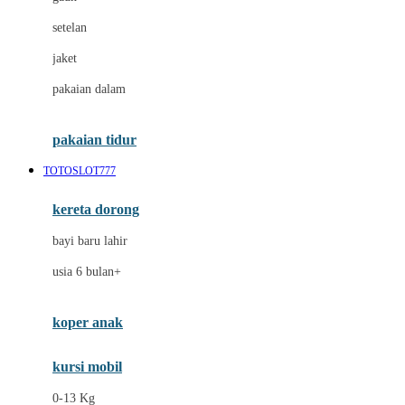
Dae Organics
setelan
Docare
jaket
Doona
pakaian dalam
Down To Earth
Drew
pakaian tidur
Dr. Brown's
TOTOSLOT777
E
kereta dorong
ELC
bayi baru lahir
Ergobaby
usia 6 bulan+
Expert Care
koper anak
Ezyroller
kursi mobil
F
0-13 Kg