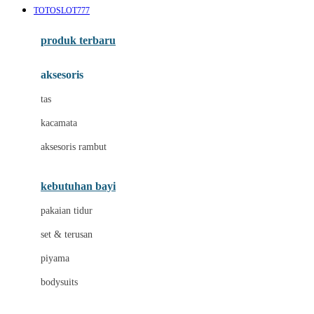
TOTOSLOT777
Azetabio
produk terbaru
B
aksesoris
Baabaasheepz
tas
Babiators
kacamata
Baby Dove
aksesoris rambut
Baby Jogger
Baby Rovega
kebutuhan bayi
Babybee
pakaian tidur
Banana Boat
set & terusan
Banz
piyama
Barbie
bodysuits
Beaba