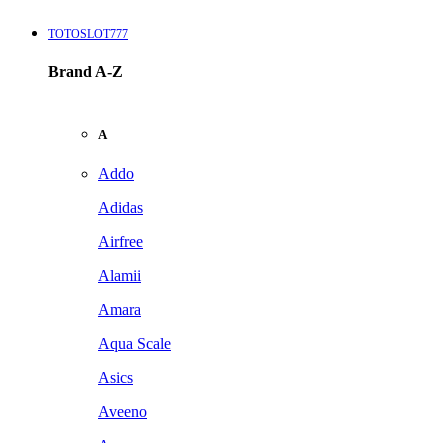
TOTOSLOT777
Brand A-Z
A
Addo
Adidas
Airfree
Alamii
Amara
Aqua Scale
Asics
Aveeno
Awan