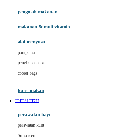
Joie
pengolah makanan
Joolz
Jujube
makanan & multivitamin
K
alat menyusui
Kiddycuts
pompa asi
Kumon
penyimpanan asi
L
cooler bags
Leapfrog
kursi makan
Leclerc
TOTOSLOT777
Lee Vierra
Lillebaby
perawatan bayi
Little Bird Told Me
perawatan kulit
Little Miss Janis
Sunscreen