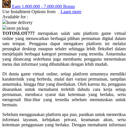
Earn
1.800.000
-
7.000.000
Bonus
Q
Use Installment Options from
.
Laarn more
Available for :
QV Baby
home delivery
store pickup
R
TOTOSLOT777
merupakan salah satu platform game virtual
online yang menawarkan berbagai pilihan permainan digital dalam
Real Shades
satu tempat. Pengguna dapat mengakses platform ini melalui
perangkat desktop maupun seluler sehingga lebih fleksibel dalam
Red Castle
menjelajahi berbagai kategori permainan yang tersedia. Antarmuka
yang dirancang sederhana juga membantu pengguna menemukan
Ribbon Madness
menu dan informasi yang dibutuhkan dengan lebih mudah.
S
Di dunia game virtual online, setiap platform umumnya memiliki
karakteristik yang berbeda, mulai dari variasi permainan, tampilan
antarmuka, hingga fitur yang disediakan. Oleh karena itu, pengguna
Sebamed
disarankan untuk memahami terlebih dahulu cara kerja setiap
Silver Cross
permainan, membaca syarat dan ketentuan yang berlaku, serta
mengenali fitur-fitur yang tersedia sebelum memutuskan untuk
Simply Idea
bermain.
Skip Hop
Sebelum menggunakan platform apa pun, pastikan untuk memeriksa
informasi layanan, kebijakan privasi, keamanan akun, serta
Spectra
ketentuan penggunaan yang berlaku. Dengan memahami informasi