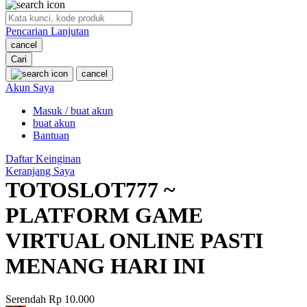
O
Pencarian Lanjutan
Oh Ma Grain
cancel
Okiedog
Cari
cancel
P
Akun Saya
Masuk / buat akun
Peachy
buat akun
Phil & Ted's
Bantuan
Philips Avent
Daftar Keinginan
Keranjang Saya
Pigeon
TOTOSLOT777 ~
Playgro
PLATFORM GAME
Poled Global
VIRTUAL ONLINE PASTI
Ponycycle
MENANG HARI INI
Puma
Pureats
Serendah
Rp 10.000