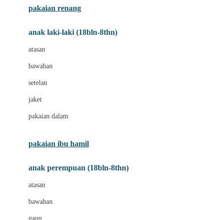
pakaian renang
Bumkins
anak laki-laki (18bln-8thn)
C
atasan
Cetaphil
bawahan
Chicco
setelan
Childlife
jaket
Clevamama
pakaian dalam
Cocolatte
Cottonseeds
pakaian ibu hamil
Cozy N Safe
anak perempuan (18bln-8thn)
Crane
atasan
Cybex
bawahan
D
gaun