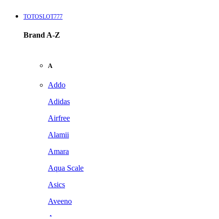
TOTOSLOT777
Brand A-Z
A
Addo
Adidas
Airfree
Alamii
Amara
Aqua Scale
Asics
Aveeno
Awan