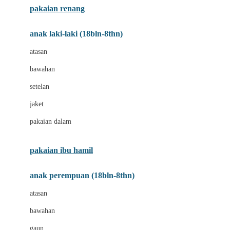
pakaian renang
Bumkins
anak laki-laki (18bln-8thn)
C
atasan
Cetaphil
bawahan
Chicco
setelan
Childlife
jaket
Clevamama
pakaian dalam
Cocolatte
Cottonseeds
pakaian ibu hamil
Cozy N Safe
anak perempuan (18bln-8thn)
Crane
atasan
Cybex
bawahan
D
gaun