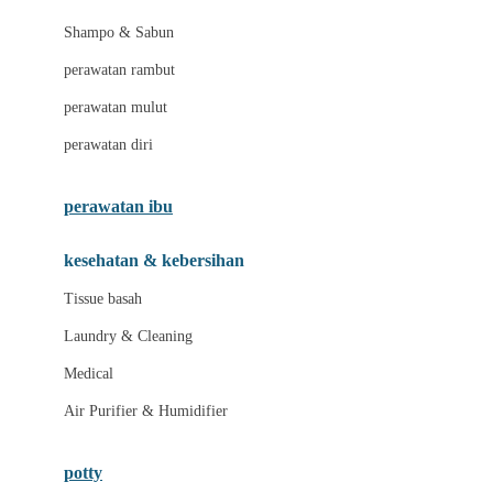
London Taxi
Shampo & Sabun
Love To Dream
perawatan rambut
perawatan mulut
M
perawatan diri
Magformers
Mama's Choice
perawatan ibu
Mamas&Papas
kesehatan & kebersihan
Mamaway
Tissue basah
Maxi Cosi
Laundry & Cleaning
Megabloks
Medical
Micro
Air Purifier & Humidifier
MiDeer
Mimi & Lula
potty
Mini Monkey