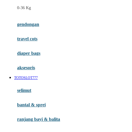
Felt So Sweet
0-36 Kg
Fisher Price
Flipper
gendongan
Friends Of Sally
travel cots
G
diaper bags
Gb
Geko
aksesoris
Graco
TOTOSLOT777
Gund
selimut
H
bantal & sprei
Habbie
Haenim
ranjang bayi & balita
Happy Horse