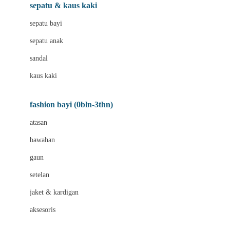
Beauty Barn
sepatu & kaus kaki
Bio Oil
sepatu bayi
Biolane
sepatu anak
Bite Fighters
sandal
Bizzi Growin
kaus kaki
Blackmores
fashion bayi (0bln-3thn)
Blooming Marvellous
atasan
Bonnels
bawahan
Bravado
gaun
Bruder
setelan
Brush Baby
jaket & kardigan
Buds Organics
aksesoris
Bugaboo
Buggygear