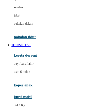
Dae Organics
setelan
Docare
jaket
Doona
pakaian dalam
Down To Earth
Drew
pakaian tidur
Dr. Brown's
TOTOSLOT777
E
kereta dorong
ELC
bayi baru lahir
Ergobaby
usia 6 bulan+
Expert Care
koper anak
Ezyroller
kursi mobil
F
0-13 Kg