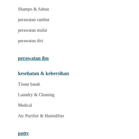
London Taxi
Shampo & Sabun
Love To Dream
perawatan rambut
perawatan mulut
M
perawatan diri
Magformers
Mama's Choice
perawatan ibu
Mamas&Papas
kesehatan & kebersihan
Mamaway
Tissue basah
Maxi Cosi
Laundry & Cleaning
Megabloks
Medical
Micro
Air Purifier & Humidifier
MiDeer
Mimi & Lula
potty
Mini Monkey