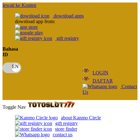
lewati ke Konten
download apps
download app from:
gift registry
Bahasa
ID
LOGIN
DAFTAR
Contact
Us
Toggle Nav
about Kanmo Circle
gift registry
store finder
contact us