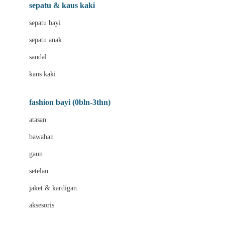
Beauty Barn
sepatu & kaus kaki
Bio Oil
sepatu bayi
Biolane
sepatu anak
Bite Fighters
sandal
Bizzi Growin
kaus kaki
Blackmores
fashion bayi (0bln-3thn)
Blooming Marvellous
atasan
Bonnels
bawahan
Bravado
gaun
Bruder
setelan
Brush Baby
jaket & kardigan
Buds Organics
aksesoris
Bugaboo
Buggygear