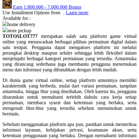
Earn
1.800.000
-
7.000.000
Bonus
Q
Use Installment Options from
.
Laarn more
Available for :
QV Baby
home delivery
store pickup
R
TOTOSLOT777
merupakan salah satu platform game virtual
online yang menawarkan berbagai pilihan permainan digital dalam
Real Shades
satu tempat. Pengguna dapat mengakses platform ini melalui
perangkat desktop maupun seluler sehingga lebih fleksibel dalam
Red Castle
menjelajahi berbagai kategori permainan yang tersedia. Antarmuka
yang dirancang sederhana juga membantu pengguna menemukan
Ribbon Madness
menu dan informasi yang dibutuhkan dengan lebih mudah.
S
Di dunia game virtual online, setiap platform umumnya memiliki
karakteristik yang berbeda, mulai dari variasi permainan, tampilan
antarmuka, hingga fitur yang disediakan. Oleh karena itu, pengguna
Sebamed
disarankan untuk memahami terlebih dahulu cara kerja setiap
Silver Cross
permainan, membaca syarat dan ketentuan yang berlaku, serta
mengenali fitur-fitur yang tersedia sebelum memutuskan untuk
Simply Idea
bermain.
Skip Hop
Sebelum menggunakan platform apa pun, pastikan untuk memeriksa
informasi layanan, kebijakan privasi, keamanan akun, serta
Spectra
ketentuan penggunaan yang berlaku. Dengan memahami informasi