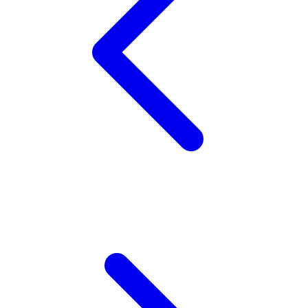
Xootz
Y
Yamatoya
Z
Zaxy
Zoggs
0-9
4Moms
59S