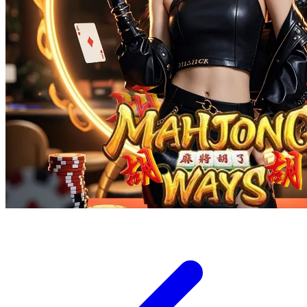
Twistshake
TY Toys
U
V
Veja
Vitaflow
Vtech
W
Waterland
Wellness
X