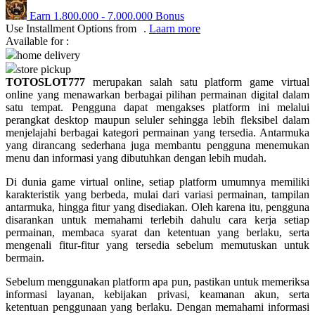
Earn
1.800.000
-
7.000.000
Bonus
Q
Use Installment Options from
.
Laarn more
Available for :
QV Baby
home delivery
store pickup
R
TOTOSLOT777
merupakan salah satu platform game virtual
online yang menawarkan berbagai pilihan permainan digital dalam
Real Shades
satu tempat. Pengguna dapat mengakses platform ini melalui
perangkat desktop maupun seluler sehingga lebih fleksibel dalam
Red Castle
menjelajahi berbagai kategori permainan yang tersedia. Antarmuka
yang dirancang sederhana juga membantu pengguna menemukan
Ribbon Madness
menu dan informasi yang dibutuhkan dengan lebih mudah.
S
Di dunia game virtual online, setiap platform umumnya memiliki
karakteristik yang berbeda, mulai dari variasi permainan, tampilan
antarmuka, hingga fitur yang disediakan. Oleh karena itu, pengguna
Sebamed
disarankan untuk memahami terlebih dahulu cara kerja setiap
Silver Cross
permainan, membaca syarat dan ketentuan yang berlaku, serta
mengenali fitur-fitur yang tersedia sebelum memutuskan untuk
Simply Idea
bermain.
Skip Hop
Sebelum menggunakan platform apa pun, pastikan untuk memeriksa
informasi layanan, kebijakan privasi, keamanan akun, serta
Spectra
ketentuan penggunaan yang berlaku. Dengan memahami informasi