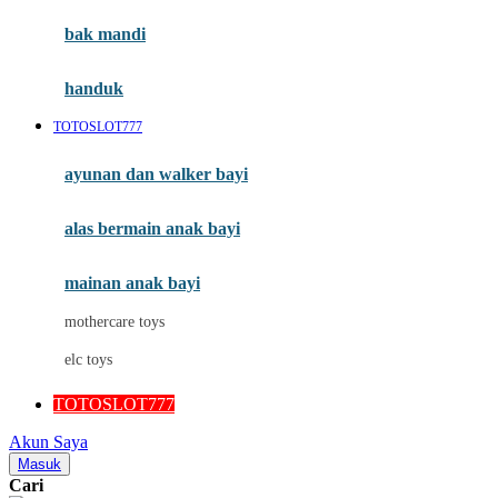
Moby
bak mandi
Momami
handuk
Mothercare
TOTOSLOT777
Mustela
ayunan dan walker bayi
My Buddy Tag
My K
alas bermain anak bayi
N
mainan anak bayi
Naif
mothercare toys
Nike
elc toys
Nordic Natural
TOTOSLOT777
Nuby
Akun Saya
Nuna
Masuk
Cari