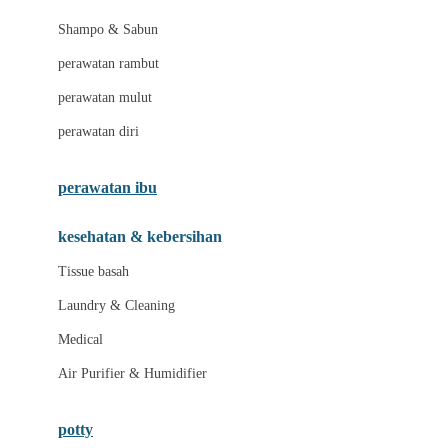
London Taxi
Shampo & Sabun
Love To Dream
perawatan rambut
perawatan mulut
M
perawatan diri
Magformers
Mama's Choice
perawatan ibu
Mamas&Papas
kesehatan & kebersihan
Mamaway
Tissue basah
Maxi Cosi
Laundry & Cleaning
Megabloks
Medical
Micro
Air Purifier & Humidifier
MiDeer
Mimi & Lula
potty
Mini Monkey