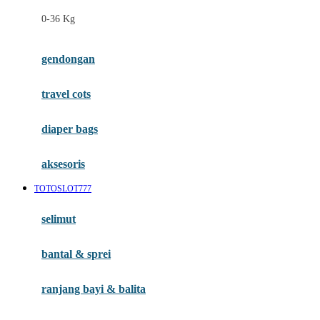
Felt So Sweet
0-36 Kg
Fisher Price
Flipper
gendongan
Friends Of Sally
travel cots
G
diaper bags
Gb
Geko
aksesoris
Graco
TOTOSLOT777
Gund
selimut
H
bantal & sprei
Habbie
Haenim
ranjang bayi & balita
Happy Horse