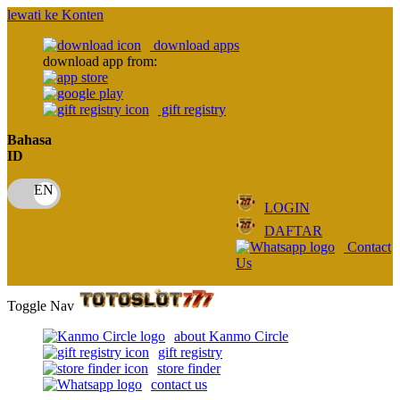
lewati ke Konten
download apps
download app from:
gift registry
Bahasa
ID
LOGIN
DAFTAR
Contact
Us
Toggle Nav
about Kanmo Circle
gift registry
store finder
contact us