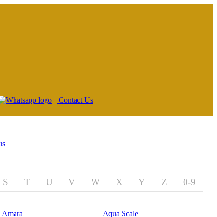
Contact Us
us
S
T
U
V
W
X
Y
Z
0-9
Amara
Aqua Scale