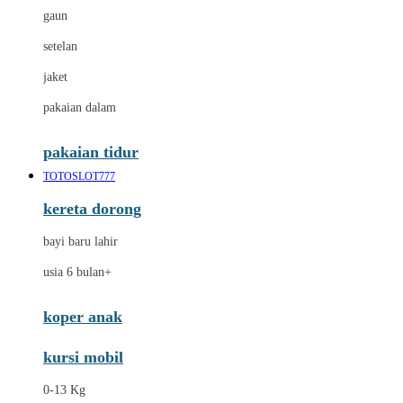
gaun
setelan
jaket
pakaian dalam
pakaian tidur
TOTOSLOT777
kereta dorong
bayi baru lahir
usia 6 bulan+
koper anak
kursi mobil
0-13 Kg