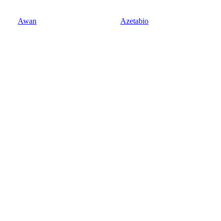
Awan
Azetabio