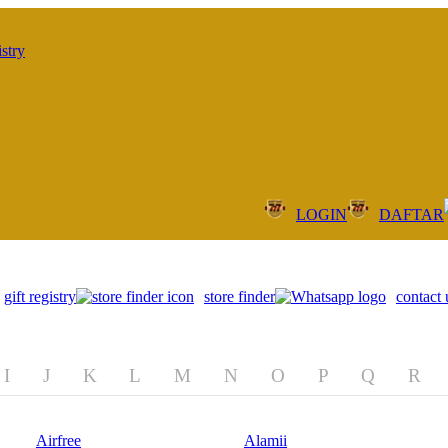
istry
LOGIN
DAFTAR
gift registry
store finder
contact 
I
J
K
L
M
N
O
P
Q
R
Airfree
Alamii