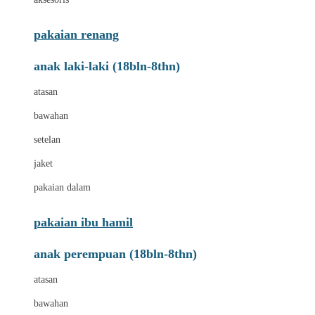
pakaian renang
anak laki-laki (18bln-8thn)
atasan
bawahan
setelan
jaket
pakaian dalam
pakaian ibu hamil
anak perempuan (18bln-8thn)
atasan
bawahan