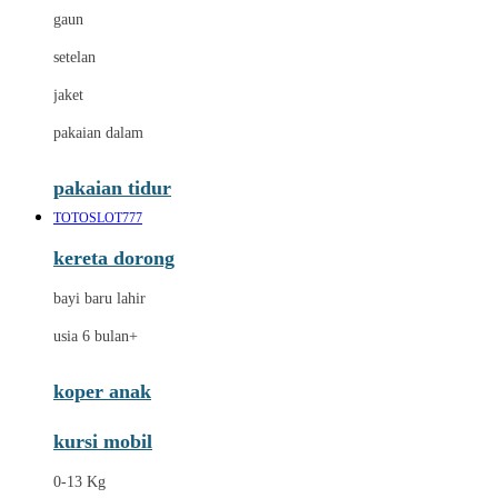
gaun
setelan
jaket
pakaian dalam
pakaian tidur
TOTOSLOT777
kereta dorong
bayi baru lahir
usia 6 bulan+
koper anak
kursi mobil
0-13 Kg