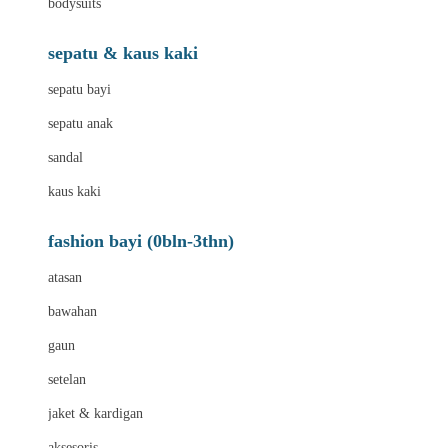
bodysuits
sepatu & kaus kaki
sepatu bayi
sepatu anak
sandal
kaus kaki
fashion bayi (0bln-3thn)
atasan
bawahan
gaun
setelan
jaket & kardigan
aksesoris