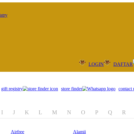
istry
LOGIN
DAFTAR
gift registry
store finder
contact 
I
J
K
L
M
N
O
P
Q
R
Airfree
Alamii