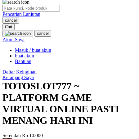
O
Pencarian Lanjutan
Oh Ma Grain
cancel
Okiedog
Cari
cancel
P
Akun Saya
Masuk / buat akun
Peachy
buat akun
Phil & Ted's
Bantuan
Philips Avent
Daftar Keinginan
Keranjang Saya
Pigeon
TOTOSLOT777 ~
Playgro
PLATFORM GAME
Poled Global
VIRTUAL ONLINE PASTI
Ponycycle
MENANG HARI INI
Puma
Pureats
Serendah
Rp 10.000