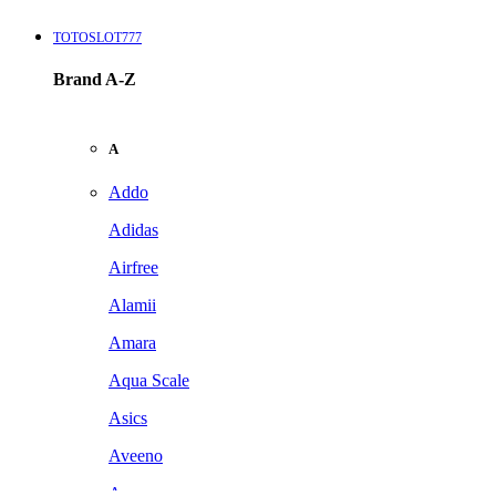
TOTOSLOT777
Brand A-Z
A
Addo
Adidas
Airfree
Alamii
Amara
Aqua Scale
Asics
Aveeno
Awan