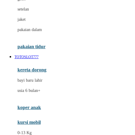
Dae Organics
setelan
Docare
jaket
Doona
pakaian dalam
Down To Earth
Drew
pakaian tidur
Dr. Brown's
TOTOSLOT777
E
kereta dorong
ELC
bayi baru lahir
Ergobaby
usia 6 bulan+
Expert Care
koper anak
Ezyroller
kursi mobil
F
0-13 Kg