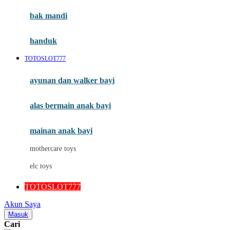
Moby
bak mandi
Momami
handuk
Mothercare
TOTOSLOT777
Mustela
ayunan dan walker bayi
My Buddy Tag
My K
alas bermain anak bayi
N
mainan anak bayi
Naif
mothercare toys
Nike
elc toys
Nordic Natural
TOTOSLOT777
Nuby
Akun Saya
Nuna
Masuk
Cari