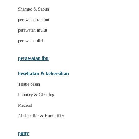
London Taxi
Shampo & Sabun
Love To Dream
perawatan rambut
perawatan mulut
M
perawatan diri
Magformers
Mama's Choice
perawatan ibu
Mamas&Papas
kesehatan & kebersihan
Mamaway
Tissue basah
Maxi Cosi
Laundry & Cleaning
Megabloks
Medical
Micro
Air Purifier & Humidifier
MiDeer
Mimi & Lula
potty
Mini Monkey