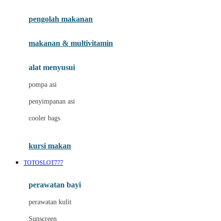
Joie
pengolah makanan
Joolz
Jujube
makanan & multivitamin
K
alat menyusui
Kiddycuts
pompa asi
Kumon
penyimpanan asi
L
cooler bags
Leapfrog
kursi makan
Leclerc
TOTOSLOT777
Lee Vierra
Lillebaby
perawatan bayi
Little Bird Told Me
perawatan kulit
Little Miss Janis
Sunscreen