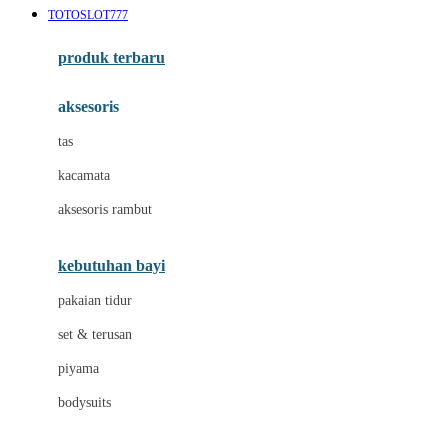
TOTOSLOT777
Azetabio
produk terbaru
B
aksesoris
Baabaasheepz
tas
Babiators
kacamata
Baby Dove
aksesoris rambut
Baby Jogger
Baby Rovega
kebutuhan bayi
Babybee
pakaian tidur
Banana Boat
set & terusan
Banz
piyama
Barbie
bodysuits
Beaba