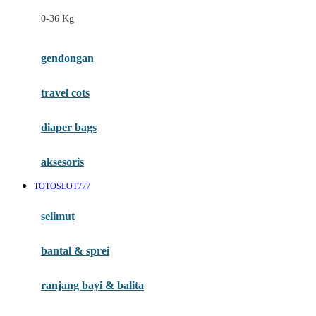
Felt So Sweet
0-36 Kg
Fisher Price
Flipper
gendongan
Friends Of Sally
travel cots
G
diaper bags
Gb
Geko
aksesoris
Graco
TOTOSLOT777
Gund
selimut
H
bantal & sprei
Habbie
Haenim
ranjang bayi & balita
Happy Horse