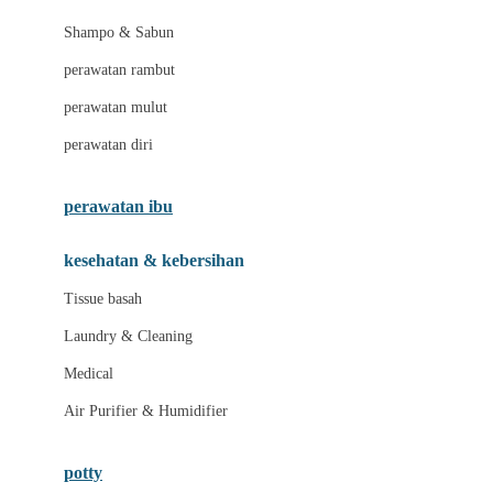
London Taxi
Shampo & Sabun
Love To Dream
perawatan rambut
perawatan mulut
M
perawatan diri
Magformers
Mama's Choice
perawatan ibu
Mamas&Papas
kesehatan & kebersihan
Mamaway
Tissue basah
Maxi Cosi
Laundry & Cleaning
Megabloks
Medical
Micro
Air Purifier & Humidifier
MiDeer
Mimi & Lula
potty
Mini Monkey