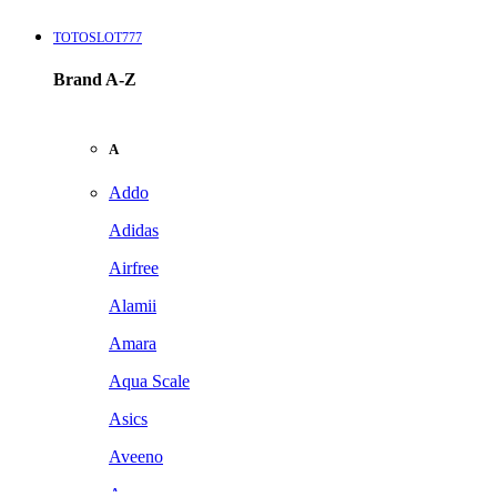
TOTOSLOT777
Brand A-Z
A
Addo
Adidas
Airfree
Alamii
Amara
Aqua Scale
Asics
Aveeno
Awan