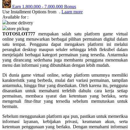
Earn
1.800.000
-
7.000.000
Bonus
Q
Use Installment Options from
.
Laarn more
Available for :
QV Baby
home delivery
store pickup
R
TOTOSLOT777
merupakan salah satu platform game virtual
online yang menawarkan berbagai pilihan permainan digital dalam
Real Shades
satu tempat. Pengguna dapat mengakses platform ini melalui
perangkat desktop maupun seluler sehingga lebih fleksibel dalam
Red Castle
menjelajahi berbagai kategori permainan yang tersedia. Antarmuka
yang dirancang sederhana juga membantu pengguna menemukan
Ribbon Madness
menu dan informasi yang dibutuhkan dengan lebih mudah.
S
Di dunia game virtual online, setiap platform umumnya memiliki
karakteristik yang berbeda, mulai dari variasi permainan, tampilan
antarmuka, hingga fitur yang disediakan. Oleh karena itu, pengguna
Sebamed
disarankan untuk memahami terlebih dahulu cara kerja setiap
Silver Cross
permainan, membaca syarat dan ketentuan yang berlaku, serta
mengenali fitur-fitur yang tersedia sebelum memutuskan untuk
Simply Idea
bermain.
Skip Hop
Sebelum menggunakan platform apa pun, pastikan untuk memeriksa
informasi layanan, kebijakan privasi, keamanan akun, serta
Spectra
ketentuan penggunaan yang berlaku. Dengan memahami informasi