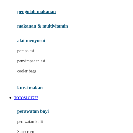
Joie
pengolah makanan
Joolz
Jujube
makanan & multivitamin
K
alat menyusui
Kiddycuts
pompa asi
Kumon
penyimpanan asi
L
cooler bags
Leapfrog
kursi makan
Leclerc
TOTOSLOT777
Lee Vierra
Lillebaby
perawatan bayi
Little Bird Told Me
perawatan kulit
Little Miss Janis
Sunscreen