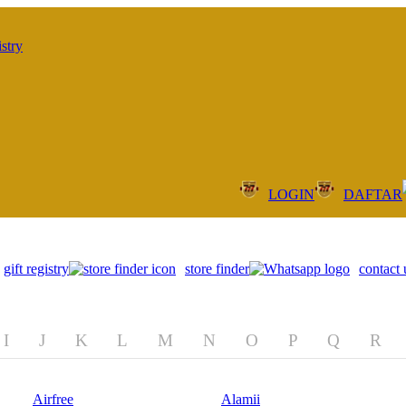
istry
LOGIN
DAFTAR
gift registry
store finder
contact 
I
J
K
L
M
N
O
P
Q
R
Airfree
Alamii