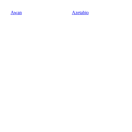
Awan
Azetabio