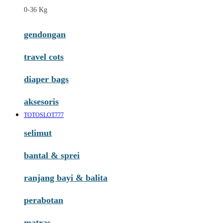
0-36 Kg
gendongan
travel cots
diaper bags
aksesoris
TOTOSLOT777
selimut
bantal & sprei
ranjang bayi & balita
perabotan
matras