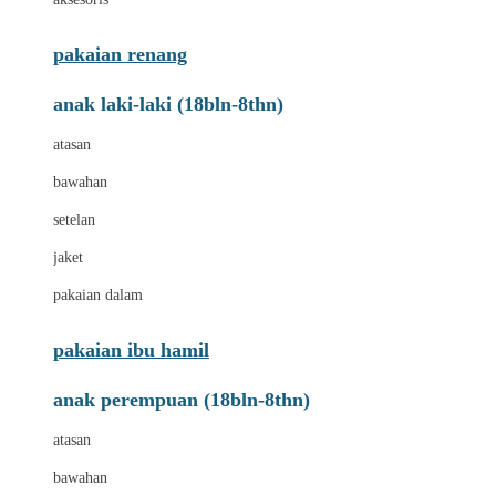
pakaian renang
anak laki-laki (18bln-8thn)
atasan
bawahan
setelan
jaket
pakaian dalam
pakaian ibu hamil
anak perempuan (18bln-8thn)
atasan
bawahan