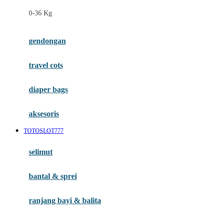
Felt So Sweet
0-36 Kg
Fisher Price
Flipper
gendongan
Friends Of Sally
travel cots
G
diaper bags
Gb
Geko
aksesoris
Graco
TOTOSLOT777
Gund
selimut
H
bantal & sprei
Habbie
Haenim
ranjang bayi & balita
Happy Horse