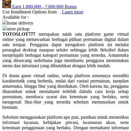
Earn
1.800.000
-
7.000.000
Bonus
Q
Use Installment Options from
.
Laarn more
Available for :
QV Baby
home delivery
store pickup
R
TOTOSLOT777
merupakan salah satu platform game virtual
online yang menawarkan berbagai pilihan permainan digital dalam
Real Shades
satu tempat. Pengguna dapat mengakses platform ini melalui
perangkat desktop maupun seluler sehingga lebih fleksibel dalam
Red Castle
menjelajahi berbagai kategori permainan yang tersedia. Antarmuka
yang dirancang sederhana juga membantu pengguna menemukan
Ribbon Madness
menu dan informasi yang dibutuhkan dengan lebih mudah.
S
Di dunia game virtual online, setiap platform umumnya memiliki
karakteristik yang berbeda, mulai dari variasi permainan, tampilan
antarmuka, hingga fitur yang disediakan. Oleh karena itu, pengguna
Sebamed
disarankan untuk memahami terlebih dahulu cara kerja setiap
Silver Cross
permainan, membaca syarat dan ketentuan yang berlaku, serta
mengenali fitur-fitur yang tersedia sebelum memutuskan untuk
Simply Idea
bermain.
Skip Hop
Sebelum menggunakan platform apa pun, pastikan untuk memeriksa
informasi layanan, kebijakan privasi, keamanan akun, serta
Spectra
ketentuan penggunaan yang berlaku. Dengan memahami informasi