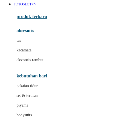
TOTOSLOT777
Azetabio
produk terbaru
B
aksesoris
Baabaasheepz
tas
Babiators
kacamata
Baby Dove
aksesoris rambut
Baby Jogger
Baby Rovega
kebutuhan bayi
Babybee
pakaian tidur
Banana Boat
set & terusan
Banz
piyama
Barbie
bodysuits
Beaba