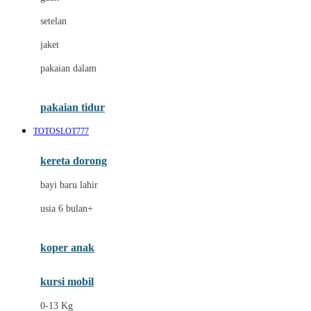
Dae Organics
setelan
Docare
jaket
Doona
pakaian dalam
Down To Earth
Drew
pakaian tidur
Dr. Brown's
TOTOSLOT777
E
kereta dorong
ELC
bayi baru lahir
Ergobaby
usia 6 bulan+
Expert Care
koper anak
Ezyroller
kursi mobil
F
0-13 Kg