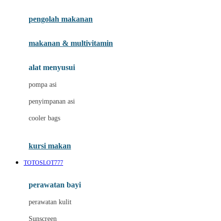
Joie
pengolah makanan
Joolz
Jujube
makanan & multivitamin
K
alat menyusui
Kiddycuts
pompa asi
Kumon
penyimpanan asi
L
cooler bags
Leapfrog
kursi makan
Leclerc
TOTOSLOT777
Lee Vierra
Lillebaby
perawatan bayi
Little Bird Told Me
perawatan kulit
Little Miss Janis
Sunscreen