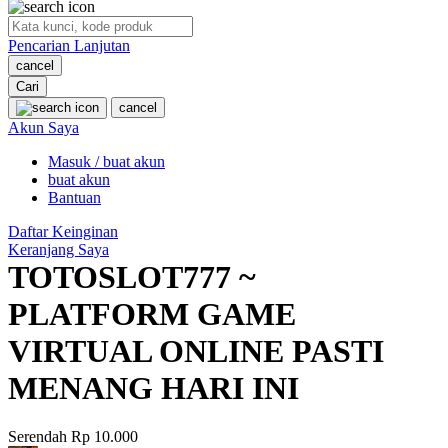
O
Pencarian Lanjutan
Oh Ma Grain
cancel
Okiedog
Cari
cancel
P
Akun Saya
Masuk / buat akun
Peachy
buat akun
Phil & Ted's
Bantuan
Philips Avent
Daftar Keinginan
Keranjang Saya
Pigeon
TOTOSLOT777 ~
Playgro
PLATFORM GAME
Poled Global
VIRTUAL ONLINE PASTI
Ponycycle
MENANG HARI INI
Puma
Pureats
Serendah
Rp 10.000