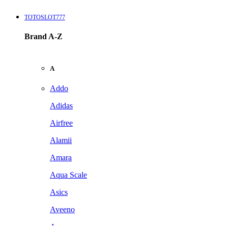
TOTOSLOT777
Brand A-Z
A
Addo
Adidas
Airfree
Alamii
Amara
Aqua Scale
Asics
Aveeno
Awan