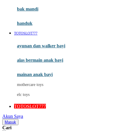
Moby
bak mandi
Momami
handuk
Mothercare
TOTOSLOT777
Mustela
ayunan dan walker bayi
My Buddy Tag
My K
alas bermain anak bayi
N
mainan anak bayi
Naif
mothercare toys
Nike
elc toys
Nordic Natural
TOTOSLOT777
Nuby
Akun Saya
Nuna
Masuk
Cari