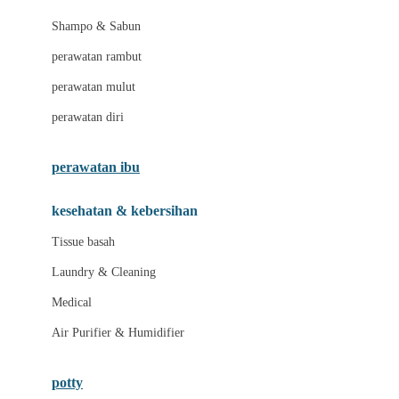
London Taxi
Shampo & Sabun
Love To Dream
perawatan rambut
perawatan mulut
M
perawatan diri
Magformers
Mama's Choice
perawatan ibu
Mamas&Papas
kesehatan & kebersihan
Mamaway
Tissue basah
Maxi Cosi
Laundry & Cleaning
Megabloks
Medical
Micro
Air Purifier & Humidifier
MiDeer
Mimi & Lula
potty
Mini Monkey