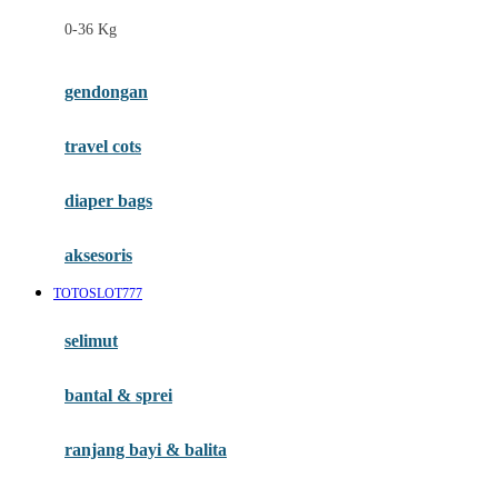
Felt So Sweet
0-36 Kg
Fisher Price
Flipper
gendongan
Friends Of Sally
travel cots
G
diaper bags
Gb
Geko
aksesoris
Graco
TOTOSLOT777
Gund
selimut
H
bantal & sprei
Habbie
Haenim
ranjang bayi & balita
Happy Horse