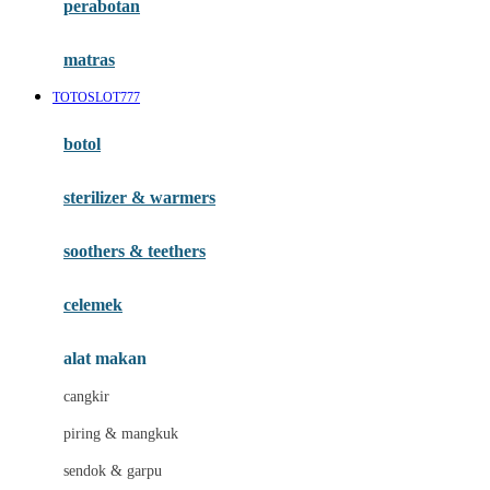
perabotan
Happy Tummy
Hauck
matras
Havaianas
TOTOSLOT777
Hegen
botol
Hot Wheels
sterilizer & warmers
Hybrid
soothers & teethers
I
Inlacta DHA
celemek
Interlac
alat makan
Ivenet
cangkir
J
piring & mangkuk
Jack N Jill
sendok & garpu