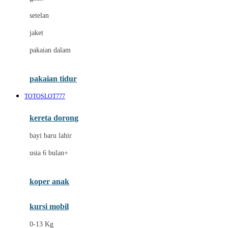
Dae Organics
setelan
Docare
jaket
Doona
pakaian dalam
Down To Earth
Drew
pakaian tidur
Dr. Brown's
TOTOSLOT777
E
kereta dorong
ELC
bayi baru lahir
Ergobaby
usia 6 bulan+
Expert Care
koper anak
Ezyroller
kursi mobil
F
0-13 Kg