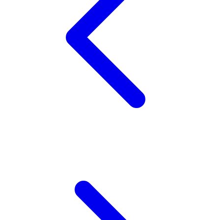
Xootz
Y
Yamatoya
Z
Zaxy
Zoggs
0-9
4Moms
59S