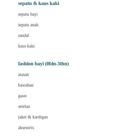
Beauty Barn
sepatu & kaus kaki
Bio Oil
sepatu bayi
Biolane
sepatu anak
Bite Fighters
sandal
Bizzi Growin
kaus kaki
Blackmores
fashion bayi (0bln-3thn)
Blooming Marvellous
atasan
Bonnels
bawahan
Bravado
gaun
Bruder
setelan
Brush Baby
jaket & kardigan
Buds Organics
aksesoris
Bugaboo
Buggygear