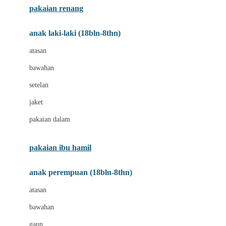
pakaian renang
Bumkins
anak laki-laki (18bln-8thn)
C
atasan
Cetaphil
bawahan
Chicco
setelan
Childlife
jaket
Clevamama
pakaian dalam
Cocolatte
Cottonseeds
pakaian ibu hamil
Cozy N Safe
anak perempuan (18bln-8thn)
Crane
atasan
Cybex
bawahan
D
gaun