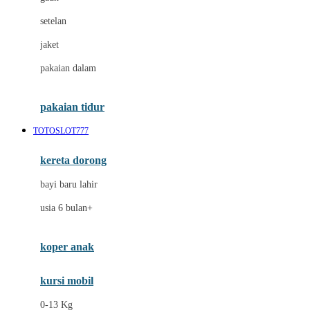
Dae Organics
setelan
Docare
jaket
Doona
pakaian dalam
Down To Earth
Drew
pakaian tidur
Dr. Brown's
TOTOSLOT777
E
kereta dorong
ELC
bayi baru lahir
Ergobaby
usia 6 bulan+
Expert Care
koper anak
Ezyroller
kursi mobil
F
0-13 Kg