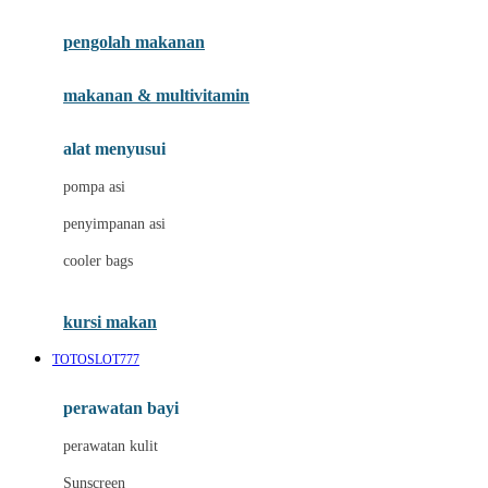
Joie
pengolah makanan
Joolz
Jujube
makanan & multivitamin
K
alat menyusui
Kiddycuts
pompa asi
Kumon
penyimpanan asi
L
cooler bags
Leapfrog
kursi makan
Leclerc
TOTOSLOT777
Lee Vierra
Lillebaby
perawatan bayi
Little Bird Told Me
perawatan kulit
Little Miss Janis
Sunscreen