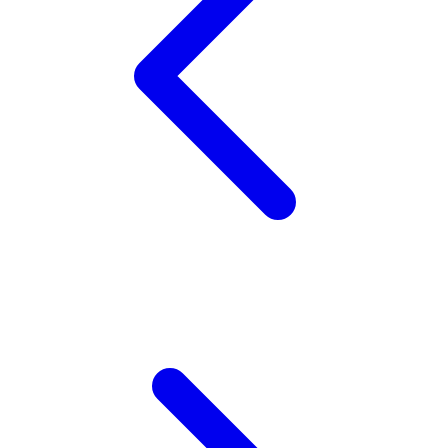
Xootz
Y
Yamatoya
Z
Zaxy
Zoggs
0-9
4Moms
59S