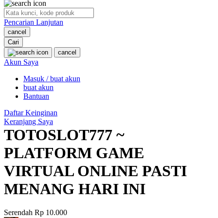
O
Pencarian Lanjutan
Oh Ma Grain
cancel
Okiedog
Cari
cancel
P
Akun Saya
Masuk / buat akun
Peachy
buat akun
Phil & Ted's
Bantuan
Philips Avent
Daftar Keinginan
Keranjang Saya
Pigeon
TOTOSLOT777 ~
Playgro
PLATFORM GAME
Poled Global
VIRTUAL ONLINE PASTI
Ponycycle
MENANG HARI INI
Puma
Pureats
Serendah
Rp 10.000