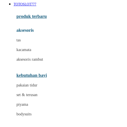
TOTOSLOT777
Azetabio
produk terbaru
B
aksesoris
Baabaasheepz
tas
Babiators
kacamata
Baby Dove
aksesoris rambut
Baby Jogger
Baby Rovega
kebutuhan bayi
Babybee
pakaian tidur
Banana Boat
set & terusan
Banz
piyama
Barbie
bodysuits
Beaba