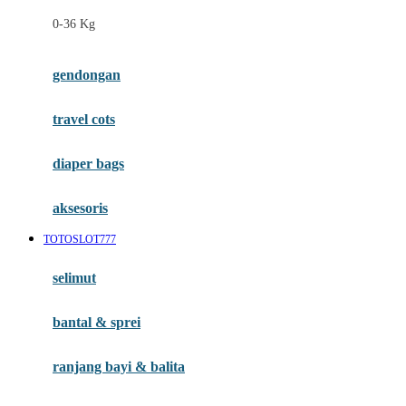
Felt So Sweet
0-36 Kg
Fisher Price
Flipper
gendongan
Friends Of Sally
travel cots
G
diaper bags
Gb
Geko
aksesoris
Graco
TOTOSLOT777
Gund
selimut
H
bantal & sprei
Habbie
Haenim
ranjang bayi & balita
Happy Horse