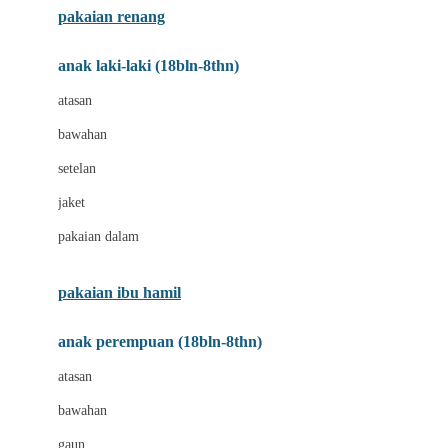
pakaian renang
Bumkins
anak laki-laki (18bln-8thn)
C
atasan
Cetaphil
bawahan
Chicco
setelan
Childlife
jaket
Clevamama
pakaian dalam
Cocolatte
Cottonseeds
pakaian ibu hamil
Cozy N Safe
anak perempuan (18bln-8thn)
Crane
atasan
Cybex
bawahan
D
gaun