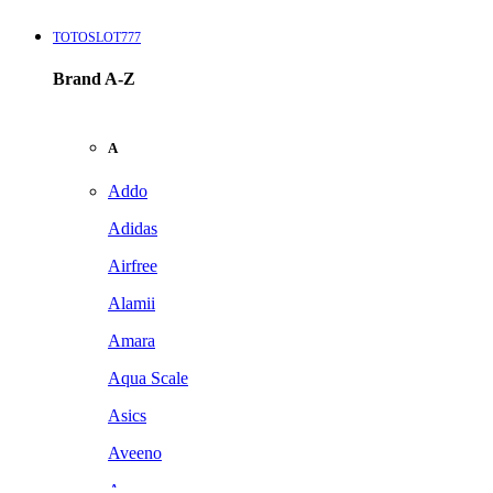
TOTOSLOT777
Brand A-Z
A
Addo
Adidas
Airfree
Alamii
Amara
Aqua Scale
Asics
Aveeno
Awan