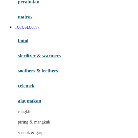
perabotan
Happy Tummy
Hauck
matras
Havaianas
TOTOSLOT777
Hegen
botol
Hot Wheels
sterilizer & warmers
Hybrid
soothers & teethers
I
Inlacta DHA
celemek
Interlac
alat makan
Ivenet
cangkir
J
piring & mangkuk
Jack N Jill
sendok & garpu