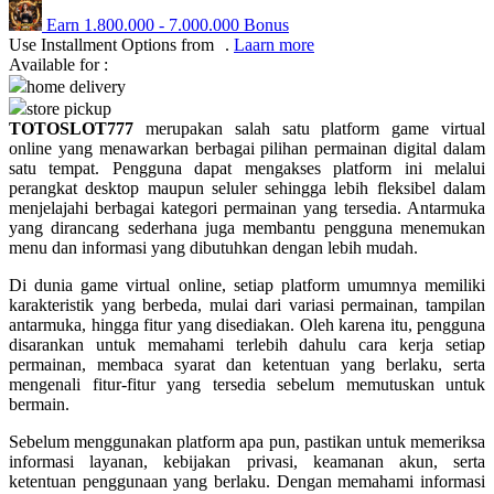
Earn
1.800.000
-
7.000.000
Bonus
Q
Use Installment Options from
.
Laarn more
Available for :
QV Baby
home delivery
store pickup
R
TOTOSLOT777
merupakan salah satu platform game virtual
online yang menawarkan berbagai pilihan permainan digital dalam
Real Shades
satu tempat. Pengguna dapat mengakses platform ini melalui
perangkat desktop maupun seluler sehingga lebih fleksibel dalam
Red Castle
menjelajahi berbagai kategori permainan yang tersedia. Antarmuka
yang dirancang sederhana juga membantu pengguna menemukan
Ribbon Madness
menu dan informasi yang dibutuhkan dengan lebih mudah.
S
Di dunia game virtual online, setiap platform umumnya memiliki
karakteristik yang berbeda, mulai dari variasi permainan, tampilan
antarmuka, hingga fitur yang disediakan. Oleh karena itu, pengguna
Sebamed
disarankan untuk memahami terlebih dahulu cara kerja setiap
Silver Cross
permainan, membaca syarat dan ketentuan yang berlaku, serta
mengenali fitur-fitur yang tersedia sebelum memutuskan untuk
Simply Idea
bermain.
Skip Hop
Sebelum menggunakan platform apa pun, pastikan untuk memeriksa
informasi layanan, kebijakan privasi, keamanan akun, serta
Spectra
ketentuan penggunaan yang berlaku. Dengan memahami informasi