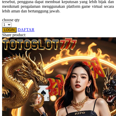
tersebut, pengguna dapat membuat keputusan yang lebih bijak dan
Squishmallows
menikmati pengalaman menggunakan platform game virtual secara
lebih aman dan bertanggung jawab.
Starbooks
choose qty
Stick-O
DAFTAR
LOGIN
Stokke
Share product:
Sudocrem
Sumimo
Sunnylife
Sun-Staches
Swimava
T
Tommee Tippee
Trunki
Tutti Bambini