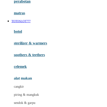
perabotan
Happy Tummy
Hauck
matras
Havaianas
TOTOSLOT777
Hegen
botol
Hot Wheels
sterilizer & warmers
Hybrid
soothers & teethers
I
Inlacta DHA
celemek
Interlac
alat makan
Ivenet
cangkir
J
piring & mangkuk
Jack N Jill
sendok & garpu