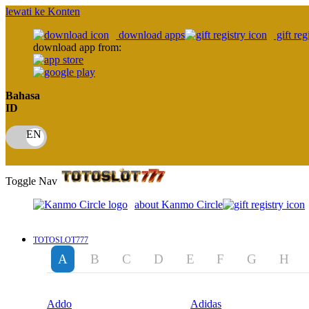
lewati ke Konten
download apps
gift reg
download app from:
Bahasa
ID
Toggle Nav
about Kanmo Circle
TOTOSLOT777
A
B
C
D
E
F
G
H
Addo
Adidas