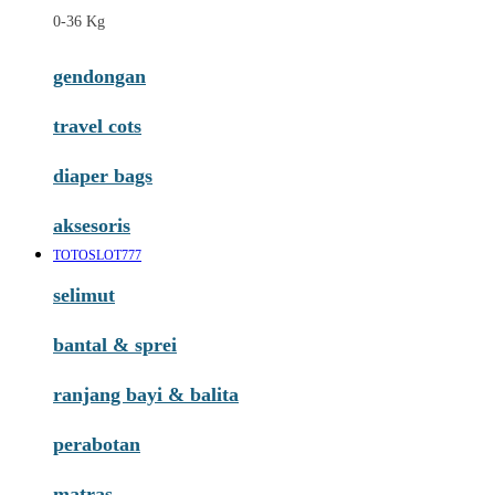
0-36 Kg
gendongan
travel cots
diaper bags
aksesoris
TOTOSLOT777
selimut
bantal & sprei
ranjang bayi & balita
perabotan
matras