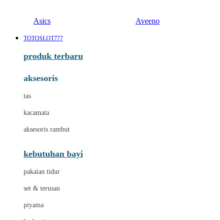
Asics
Aveeno
TOTOSLOT777
produk terbaru
aksesoris
tas
kacamata
aksesoris rambut
kebutuhan bayi
pakaian tidur
set & terusan
piyama