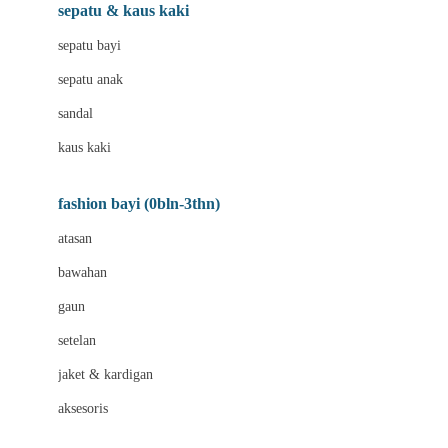
Beauty Barn
sepatu & kaus kaki
Bio Oil
sepatu bayi
Biolane
sepatu anak
Bite Fighters
sandal
Bizzi Growin
kaus kaki
Blackmores
fashion bayi (0bln-3thn)
Blooming Marvellous
atasan
Bonnels
bawahan
Bravado
gaun
Bruder
setelan
Brush Baby
jaket & kardigan
Buds Organics
aksesoris
Bugaboo
Buggygear