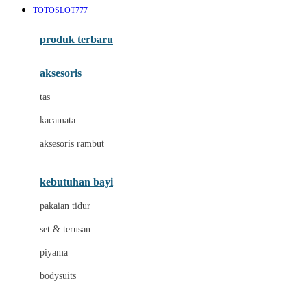
TOTOSLOT777
Azetabio
produk terbaru
B
aksesoris
Baabaasheepz
tas
Babiators
kacamata
Baby Dove
aksesoris rambut
Baby Jogger
Baby Rovega
kebutuhan bayi
Babybee
pakaian tidur
Banana Boat
set & terusan
Banz
piyama
Barbie
bodysuits
Beaba