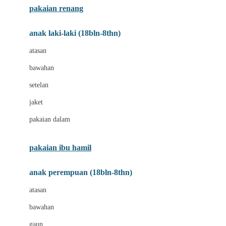
pakaian renang
Bumkins
anak laki-laki (18bln-8thn)
C
atasan
Cetaphil
bawahan
Chicco
setelan
Childlife
jaket
Clevamama
pakaian dalam
Cocolatte
Cottonseeds
pakaian ibu hamil
Cozy N Safe
anak perempuan (18bln-8thn)
Crane
atasan
Cybex
bawahan
D
gaun