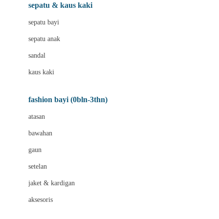
Beauty Barn
sepatu & kaus kaki
Bio Oil
sepatu bayi
Biolane
sepatu anak
Bite Fighters
sandal
Bizzi Growin
kaus kaki
Blackmores
fashion bayi (0bln-3thn)
Blooming Marvellous
atasan
Bonnels
bawahan
Bravado
gaun
Bruder
setelan
Brush Baby
jaket & kardigan
Buds Organics
aksesoris
Bugaboo
Buggygear