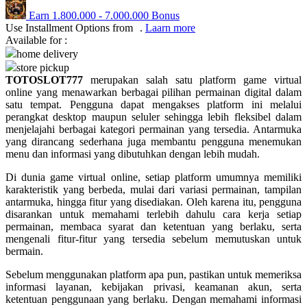
Earn
1.800.000
-
7.000.000
Bonus
Q
Use Installment Options from
.
Laarn more
Available for :
QV Baby
home delivery
store pickup
R
TOTOSLOT777
merupakan salah satu platform game virtual
online yang menawarkan berbagai pilihan permainan digital dalam
Real Shades
satu tempat. Pengguna dapat mengakses platform ini melalui
perangkat desktop maupun seluler sehingga lebih fleksibel dalam
Red Castle
menjelajahi berbagai kategori permainan yang tersedia. Antarmuka
yang dirancang sederhana juga membantu pengguna menemukan
Ribbon Madness
menu dan informasi yang dibutuhkan dengan lebih mudah.
S
Di dunia game virtual online, setiap platform umumnya memiliki
karakteristik yang berbeda, mulai dari variasi permainan, tampilan
antarmuka, hingga fitur yang disediakan. Oleh karena itu, pengguna
Sebamed
disarankan untuk memahami terlebih dahulu cara kerja setiap
Silver Cross
permainan, membaca syarat dan ketentuan yang berlaku, serta
mengenali fitur-fitur yang tersedia sebelum memutuskan untuk
Simply Idea
bermain.
Skip Hop
Sebelum menggunakan platform apa pun, pastikan untuk memeriksa
informasi layanan, kebijakan privasi, keamanan akun, serta
Spectra
ketentuan penggunaan yang berlaku. Dengan memahami informasi