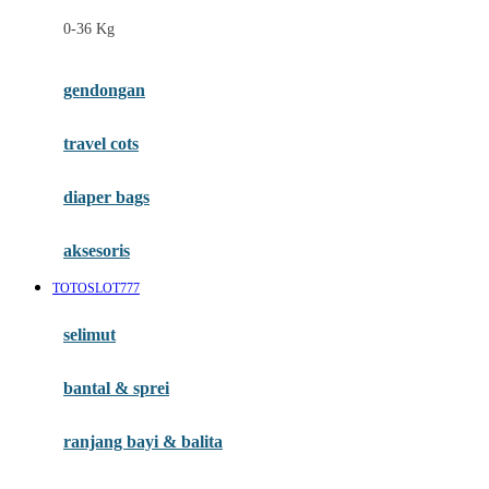
Felt So Sweet
0-36 Kg
Fisher Price
Flipper
gendongan
Friends Of Sally
travel cots
G
diaper bags
Gb
Geko
aksesoris
Graco
TOTOSLOT777
Gund
selimut
H
bantal & sprei
Habbie
Haenim
ranjang bayi & balita
Happy Horse