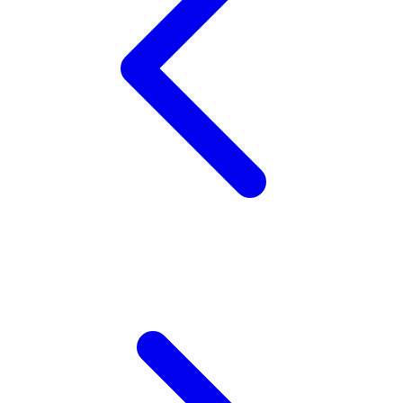
Xootz
Y
Yamatoya
Z
Zaxy
Zoggs
0-9
4Moms
59S