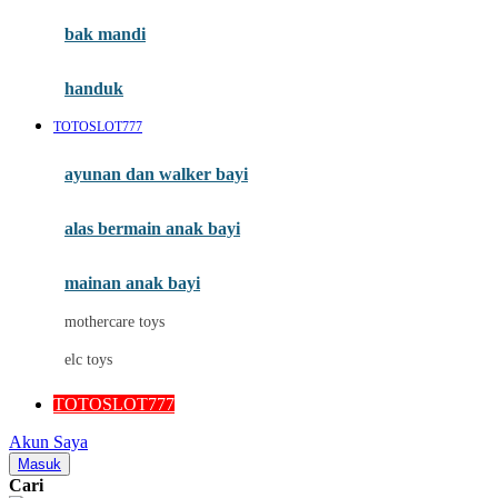
Moby
bak mandi
Momami
handuk
Mothercare
TOTOSLOT777
Mustela
ayunan dan walker bayi
My Buddy Tag
My K
alas bermain anak bayi
N
mainan anak bayi
Naif
mothercare toys
Nike
elc toys
Nordic Natural
TOTOSLOT777
Nuby
Akun Saya
Nuna
Masuk
Cari