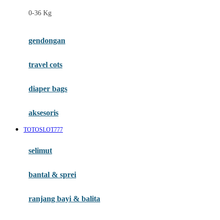
Felt So Sweet
0-36 Kg
Fisher Price
Flipper
gendongan
Friends Of Sally
travel cots
G
diaper bags
Gb
Geko
aksesoris
Graco
TOTOSLOT777
Gund
selimut
H
bantal & sprei
Habbie
Haenim
ranjang bayi & balita
Happy Horse