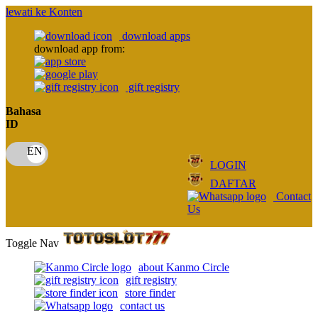
lewati ke Konten
download apps
download app from:
gift registry
Bahasa
ID
LOGIN
DAFTAR
Contact
Us
Toggle Nav
about Kanmo Circle
gift registry
store finder
contact us