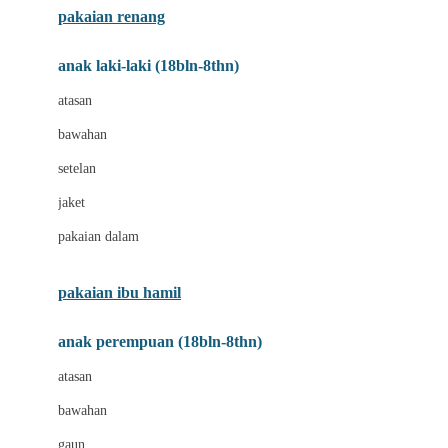
pakaian renang
Bumkins
anak laki-laki (18bln-8thn)
C
atasan
Cetaphil
bawahan
Chicco
setelan
Childlife
jaket
Clevamama
pakaian dalam
Cocolatte
Cottonseeds
pakaian ibu hamil
Cozy N Safe
anak perempuan (18bln-8thn)
Crane
atasan
Cybex
bawahan
D
gaun