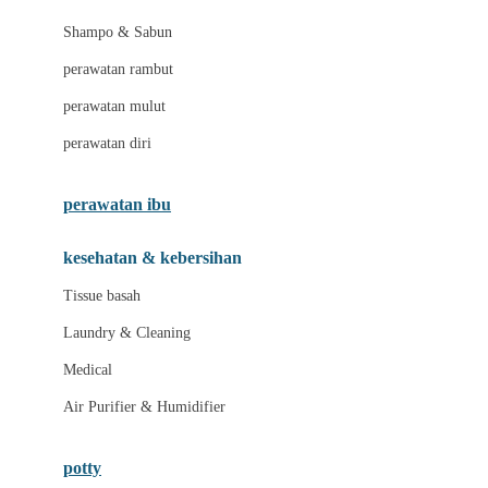
London Taxi
Shampo & Sabun
Love To Dream
perawatan rambut
perawatan mulut
M
perawatan diri
Magformers
Mama's Choice
perawatan ibu
Mamas&Papas
kesehatan & kebersihan
Mamaway
Tissue basah
Maxi Cosi
Laundry & Cleaning
Megabloks
Medical
Micro
Air Purifier & Humidifier
MiDeer
Mimi & Lula
potty
Mini Monkey