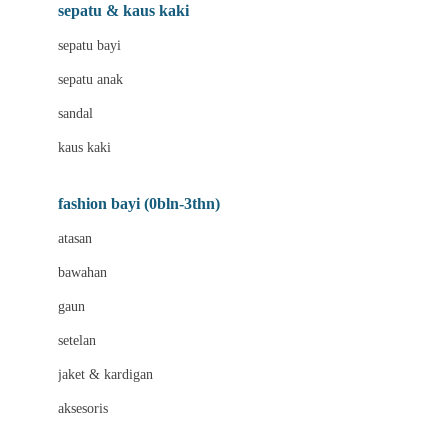
Beauty Barn
sepatu & kaus kaki
Bio Oil
sepatu bayi
Biolane
sepatu anak
Bite Fighters
sandal
Bizzi Growin
kaus kaki
Blackmores
fashion bayi (0bln-3thn)
Blooming Marvellous
atasan
Bonnels
bawahan
Bravado
gaun
Bruder
setelan
Brush Baby
jaket & kardigan
Buds Organics
aksesoris
Bugaboo
Buggygear