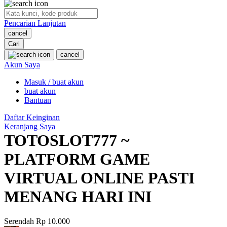
O
Pencarian Lanjutan
Oh Ma Grain
cancel
Okiedog
Cari
cancel
P
Akun Saya
Masuk / buat akun
Peachy
buat akun
Phil & Ted's
Bantuan
Philips Avent
Daftar Keinginan
Keranjang Saya
Pigeon
TOTOSLOT777 ~
Playgro
PLATFORM GAME
Poled Global
VIRTUAL ONLINE PASTI
Ponycycle
MENANG HARI INI
Puma
Pureats
Serendah
Rp 10.000