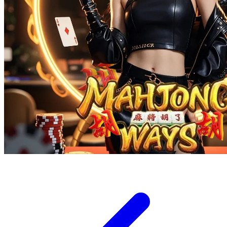
Twistshake
TY Toys
U
V
Veja
Vitaflow
Vtech
W
Waterland
Wellness
X