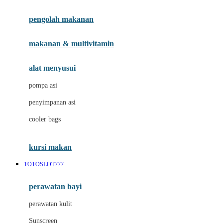
Joie
pengolah makanan
Joolz
Jujube
makanan & multivitamin
K
alat menyusui
Kiddycuts
pompa asi
Kumon
penyimpanan asi
L
cooler bags
Leapfrog
kursi makan
Leclerc
TOTOSLOT777
Lee Vierra
Lillebaby
perawatan bayi
Little Bird Told Me
perawatan kulit
Little Miss Janis
Sunscreen