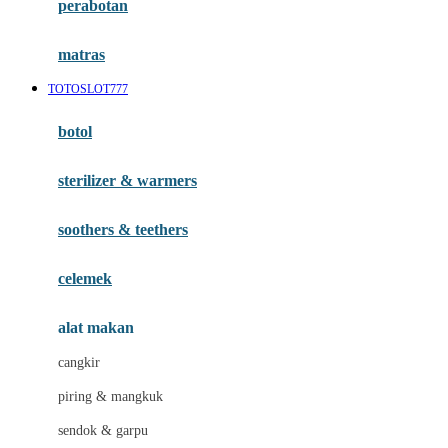
perabotan
Happy Tummy
Hauck
matras
Havaianas
TOTOSLOT777
Hegen
botol
Hot Wheels
sterilizer & warmers
Hybrid
soothers & teethers
I
Inlacta DHA
celemek
Interlac
alat makan
Ivenet
cangkir
J
piring & mangkuk
Jack N Jill
sendok & garpu