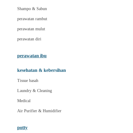
London Taxi
Shampo & Sabun
Love To Dream
perawatan rambut
perawatan mulut
M
perawatan diri
Magformers
Mama's Choice
perawatan ibu
Mamas&Papas
kesehatan & kebersihan
Mamaway
Tissue basah
Maxi Cosi
Laundry & Cleaning
Megabloks
Medical
Micro
Air Purifier & Humidifier
MiDeer
Mimi & Lula
potty
Mini Monkey