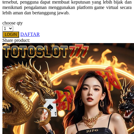
tersebut, pengguna dapat membuat keputusan yang lebih bijak dan
Squishmallows
menikmati pengalaman menggunakan platform game virtual secara
lebih aman dan bertanggung jawab.
Starbooks
choose qty
Stick-O
DAFTAR
LOGIN
Stokke
Share product:
Sudocrem
Sumimo
Sunnylife
Sun-Staches
Swimava
T
Tommee Tippee
Trunki
Tutti Bambini