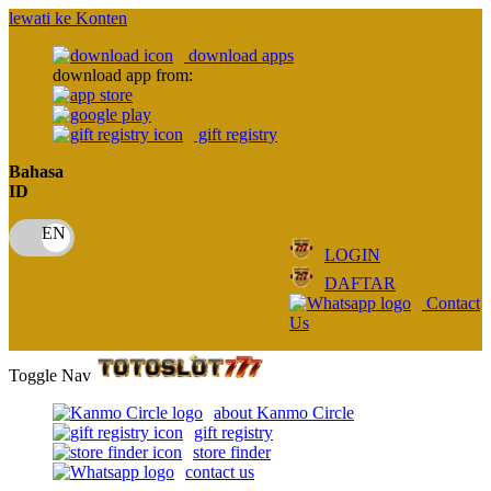
lewati ke Konten
download apps
download app from:
gift registry
Bahasa
ID
LOGIN
DAFTAR
Contact
Us
Toggle Nav
about Kanmo Circle
gift registry
store finder
contact us