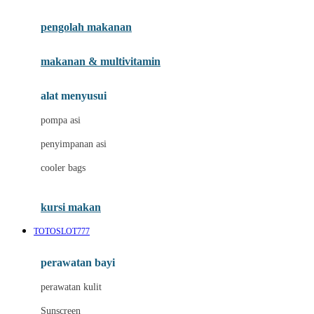
Joie
pengolah makanan
Joolz
Jujube
makanan & multivitamin
K
alat menyusui
Kiddycuts
pompa asi
Kumon
penyimpanan asi
L
cooler bags
Leapfrog
kursi makan
Leclerc
TOTOSLOT777
Lee Vierra
Lillebaby
perawatan bayi
Little Bird Told Me
perawatan kulit
Little Miss Janis
Sunscreen