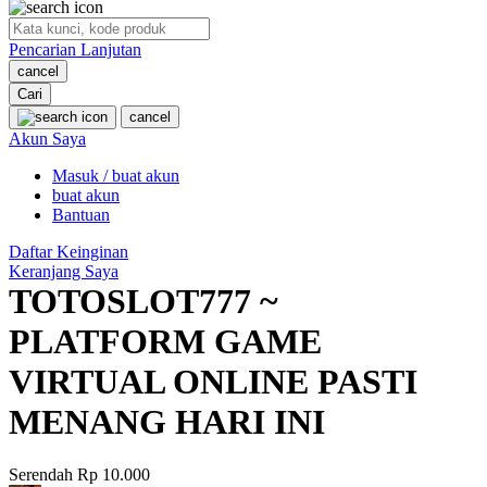
O
Pencarian Lanjutan
Oh Ma Grain
cancel
Okiedog
Cari
cancel
P
Akun Saya
Masuk / buat akun
Peachy
buat akun
Phil & Ted's
Bantuan
Philips Avent
Daftar Keinginan
Keranjang Saya
Pigeon
TOTOSLOT777 ~
Playgro
PLATFORM GAME
Poled Global
VIRTUAL ONLINE PASTI
Ponycycle
MENANG HARI INI
Puma
Pureats
Serendah
Rp 10.000