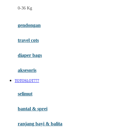
Felt So Sweet
0-36 Kg
Fisher Price
Flipper
gendongan
Friends Of Sally
travel cots
G
diaper bags
Gb
Geko
aksesoris
Graco
TOTOSLOT777
Gund
selimut
H
bantal & sprei
Habbie
Haenim
ranjang bayi & balita
Happy Horse