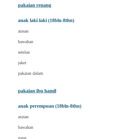
pakaian renang
Bumkins
anak laki-laki (18bln-8thn)
C
atasan
Cetaphil
bawahan
Chicco
setelan
Childlife
jaket
Clevamama
pakaian dalam
Cocolatte
Cottonseeds
pakaian ibu hamil
Cozy N Safe
anak perempuan (18bln-8thn)
Crane
atasan
Cybex
bawahan
D
gaun