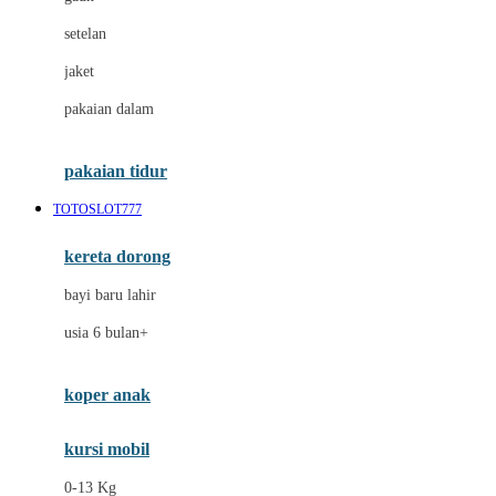
Dae Organics
setelan
Docare
jaket
Doona
pakaian dalam
Down To Earth
Drew
pakaian tidur
Dr. Brown's
TOTOSLOT777
E
kereta dorong
ELC
bayi baru lahir
Ergobaby
usia 6 bulan+
Expert Care
koper anak
Ezyroller
kursi mobil
F
0-13 Kg