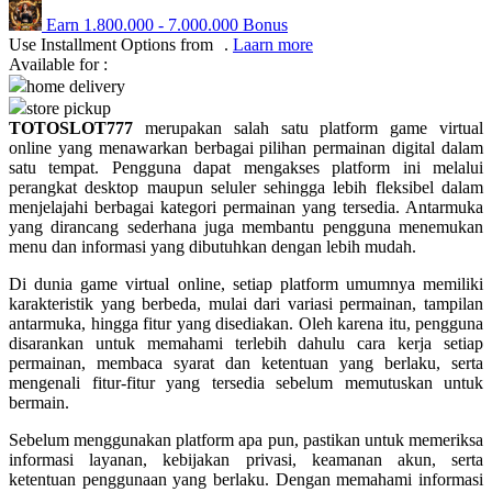
Earn
1.800.000
-
7.000.000
Bonus
Q
Use Installment Options from
.
Laarn more
Available for :
QV Baby
home delivery
store pickup
R
TOTOSLOT777
merupakan salah satu platform game virtual
online yang menawarkan berbagai pilihan permainan digital dalam
Real Shades
satu tempat. Pengguna dapat mengakses platform ini melalui
perangkat desktop maupun seluler sehingga lebih fleksibel dalam
Red Castle
menjelajahi berbagai kategori permainan yang tersedia. Antarmuka
yang dirancang sederhana juga membantu pengguna menemukan
Ribbon Madness
menu dan informasi yang dibutuhkan dengan lebih mudah.
S
Di dunia game virtual online, setiap platform umumnya memiliki
karakteristik yang berbeda, mulai dari variasi permainan, tampilan
antarmuka, hingga fitur yang disediakan. Oleh karena itu, pengguna
Sebamed
disarankan untuk memahami terlebih dahulu cara kerja setiap
Silver Cross
permainan, membaca syarat dan ketentuan yang berlaku, serta
mengenali fitur-fitur yang tersedia sebelum memutuskan untuk
Simply Idea
bermain.
Skip Hop
Sebelum menggunakan platform apa pun, pastikan untuk memeriksa
informasi layanan, kebijakan privasi, keamanan akun, serta
Spectra
ketentuan penggunaan yang berlaku. Dengan memahami informasi