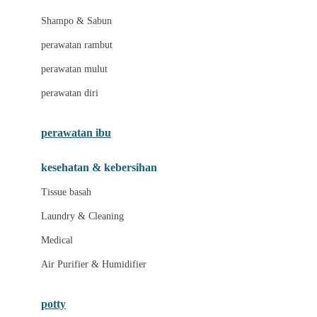
London Taxi
Shampo & Sabun
Love To Dream
perawatan rambut
perawatan mulut
M
perawatan diri
Magformers
Mama's Choice
perawatan ibu
Mamas&Papas
kesehatan & kebersihan
Mamaway
Tissue basah
Maxi Cosi
Laundry & Cleaning
Megabloks
Medical
Micro
Air Purifier & Humidifier
MiDeer
Mimi & Lula
potty
Mini Monkey