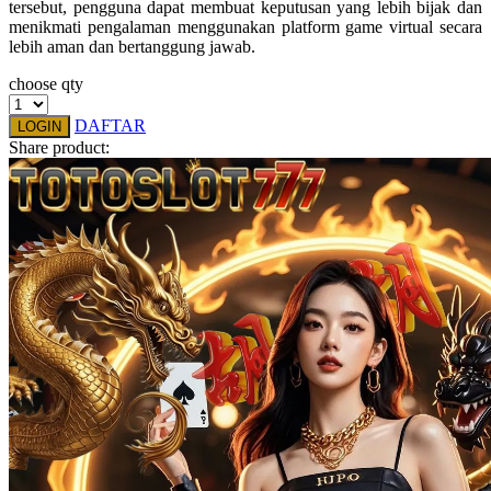
tersebut, pengguna dapat membuat keputusan yang lebih bijak dan
Squishmallows
menikmati pengalaman menggunakan platform game virtual secara
lebih aman dan bertanggung jawab.
Starbooks
choose qty
Stick-O
DAFTAR
LOGIN
Stokke
Share product:
Sudocrem
Sumimo
Sunnylife
Sun-Staches
Swimava
T
Tommee Tippee
Trunki
Tutti Bambini