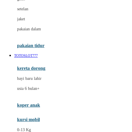
Dae Organics
setelan
Docare
jaket
Doona
pakaian dalam
Down To Earth
Drew
pakaian tidur
Dr. Brown's
TOTOSLOT777
E
kereta dorong
ELC
bayi baru lahir
Ergobaby
usia 6 bulan+
Expert Care
koper anak
Ezyroller
kursi mobil
F
0-13 Kg