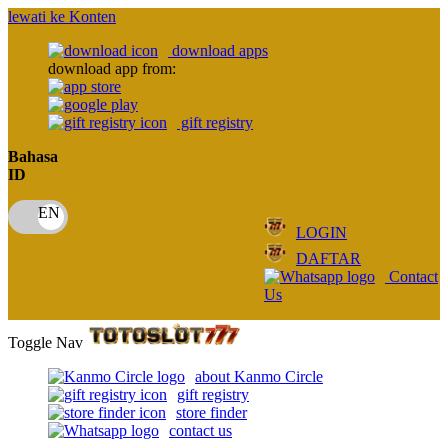
lewati ke Konten
download apps
download app from:
gift registry
Bahasa
ID
LOGIN
DAFTAR
Contact
Us
Toggle Nav
about Kanmo Circle
gift registry
store finder
contact us