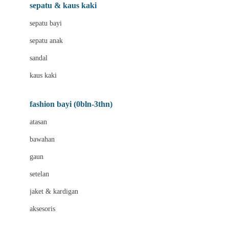
Beauty Barn
sepatu & kaus kaki
Bio Oil
sepatu bayi
Biolane
sepatu anak
Bite Fighters
sandal
Bizzi Growin
kaus kaki
Blackmores
fashion bayi (0bln-3thn)
Blooming Marvellous
atasan
Bonnels
bawahan
Bravado
gaun
Bruder
setelan
Brush Baby
jaket & kardigan
Buds Organics
aksesoris
Bugaboo
Buggygear