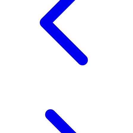
Xootz
Y
Yamatoya
Z
Zaxy
Zoggs
0-9
4Moms
59S