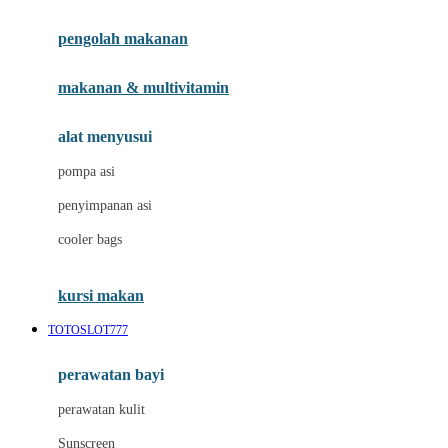
Joie
pengolah makanan
Joolz
Jujube
makanan & multivitamin
K
alat menyusui
Kiddycuts
pompa asi
Kumon
penyimpanan asi
L
cooler bags
Leapfrog
kursi makan
Leclerc
TOTOSLOT777
Lee Vierra
Lillebaby
perawatan bayi
Little Bird Told Me
perawatan kulit
Little Miss Janis
Sunscreen