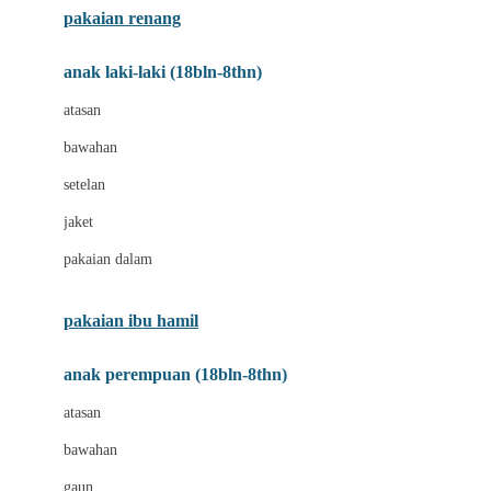
pakaian renang
Bumkins
anak laki-laki (18bln-8thn)
C
atasan
Cetaphil
bawahan
Chicco
setelan
Childlife
jaket
Clevamama
pakaian dalam
Cocolatte
Cottonseeds
pakaian ibu hamil
Cozy N Safe
anak perempuan (18bln-8thn)
Crane
atasan
Cybex
bawahan
D
gaun