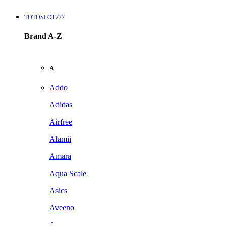
TOTOSLOT777
Brand A-Z
A
Addo
Adidas
Airfree
Alamii
Amara
Aqua Scale
Asics
Aveeno
Awan