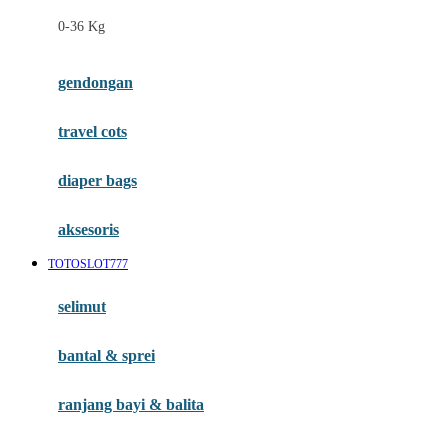
Felt So Sweet
0-36 Kg
Fisher Price
Flipper
gendongan
Friends Of Sally
travel cots
G
diaper bags
Gb
Geko
aksesoris
Graco
TOTOSLOT777
Gund
selimut
H
bantal & sprei
Habbie
Haenim
ranjang bayi & balita
Happy Horse