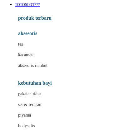
TOTOSLOT777
Azetabio
produk terbaru
B
aksesoris
Baabaasheepz
tas
Babiators
kacamata
Baby Dove
aksesoris rambut
Baby Jogger
Baby Rovega
kebutuhan bayi
Babybee
pakaian tidur
Banana Boat
set & terusan
Banz
piyama
Barbie
bodysuits
Beaba