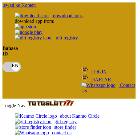
lewati ke Konten
download apps
download app from:
gift registry
Bahasa
ID
LOGIN
DAFTAR
Contact
Us
Toggle Nav
about Kanmo Circle
gift registry
store finder
contact us