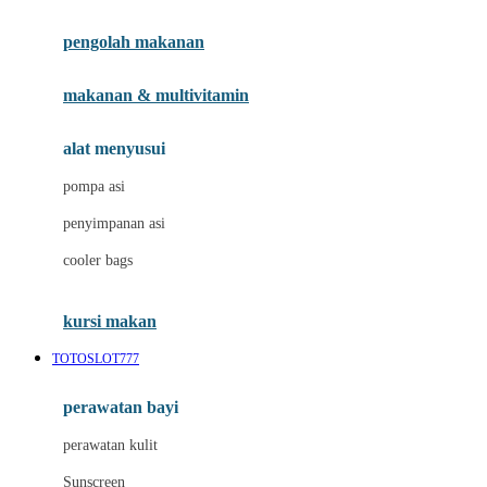
Joie
pengolah makanan
Joolz
Jujube
makanan & multivitamin
K
alat menyusui
Kiddycuts
pompa asi
Kumon
penyimpanan asi
L
cooler bags
Leapfrog
kursi makan
Leclerc
TOTOSLOT777
Lee Vierra
Lillebaby
perawatan bayi
Little Bird Told Me
perawatan kulit
Little Miss Janis
Sunscreen