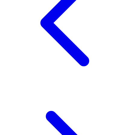
Xootz
Y
Yamatoya
Z
Zaxy
Zoggs
0-9
4Moms
59S